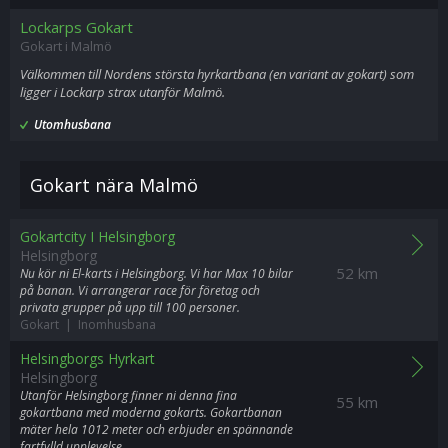
Lockarps Gokart
Gokart i Malmö
Välkommen till Nordens största hyrkartbana (en variant av gokart) som
ligger i Lockarp strax utanför Malmö.
Utomhusbana
Gokart nära Malmö
Gokartcity I Helsingborg
Helsingborg
52 km
Nu kör ni El-karts i Helsingborg. Vi har Max 10 bilar
på banan. Vi arrangerar race för företag och
privata grupper på upp till 100 personer.
Gokart | Inomhusbana
Helsingborgs Hyrkart
Helsingborg
Utanför Helsingborg finner ni denna fina
55 km
gokartbana med moderna gokarts. Gokartbanan
mäter hela 1012 meter och erbjuder en spännande
fartfylld upplevelse.