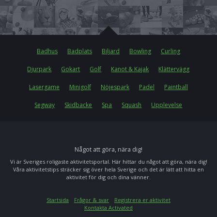
Badhus
Badplats
Biljard
Bowling
Curling
Djurpark
Gokart
Golf
Kanot & Kajak
Klättervägg
Lasergame
Minigolf
Nöjespark
Padel
Paintball
Segway
Skidbacke
Spa
Squash
Upplevelse
Något att göra, nära dig!
Vi är Sveriges roligaste aktivitetsportal. Här hittar du något att göra, nära dig!
Våra aktivitetstips sträcker sig över hela Sverige och det är lätt att hitta en
aktivitet för dig och dina vänner.
Startsida
Frågor & svar
Registrera er aktivitet
Kontakta Activated