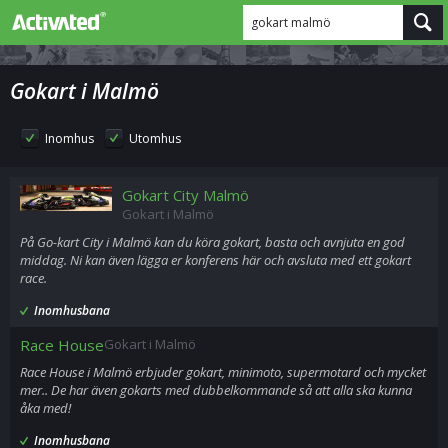
gokart malmö
Gokart i Malmö
Inomhus
Utomhus
Gokart City Malmö
Gokart i Malmö
På Go-kart City i Malmö kan du köra gokart, basta och avnjuta en god
middag. Ni kan även lägga er konferens här och avsluta med ett gokart
race.
Inomhusbana
Race House
Gokart i Malmö
Race House i Malmö erbjuder gokart, minimoto, supermotard och mycket
mer.. De har även gokarts med dubbelkommande så att alla ska kunna
åka med!
Inomhusbana