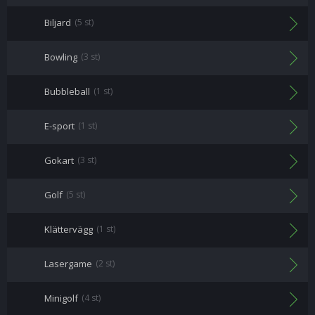
Biljard
(5 st)
Bowling
(3 st)
Bubbleball
(1 st)
E-sport
(1 st)
Gokart
(3 st)
Golf
(5 st)
Klättervägg
(1 st)
Lasergame
(2 st)
Minigolf
(4 st)