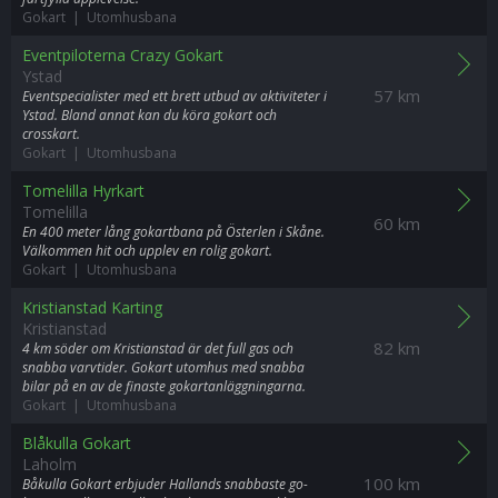
Gokart | Utomhusbana
Eventpiloterna Crazy Gokart
Ystad
57 km
Eventspecialister med ett brett utbud av aktiviteter i
Ystad. Bland annat kan du köra gokart och
crosskart.
Gokart | Utomhusbana
Tomelilla Hyrkart
Tomelilla
60 km
En 400 meter lång gokartbana på Österlen i Skåne.
Välkommen hit och upplev en rolig gokart.
Gokart | Utomhusbana
Kristianstad Karting
Kristianstad
82 km
4 km söder om Kristianstad är det full gas och
snabba varvtider. Gokart utomhus med snabba
bilar på en av de finaste gokartanläggningarna.
Gokart | Utomhusbana
Blåkulla Gokart
Laholm
100 km
Båkulla Gokart erbjuder Hallands snabbaste go-