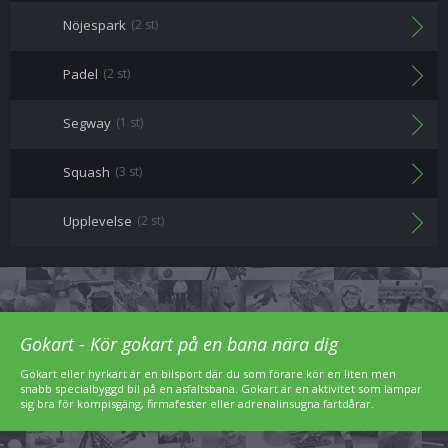
Nöjespark
(2 st)
Padel
(2 st)
Segway
(1 st)
Squash
(3 st)
Upplevelse
(2 st)
Gokart - Kör gokart på en bana nära dig
Gokart eller hyrkart är en bilsport där du som förare kör en liten men
snabb specialbyggd bil på en asfaltsbana. Gokart är en aktivitet som lämpar
sig bra för kompisgäng, firmafester eller adrenalinsugna fartdårar.