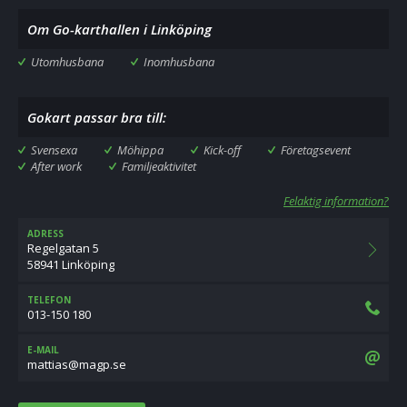
Om Go-karthallen i Linköping
Utomhusbana
Inomhusbana
Gokart passar bra till:
Svensexa
Möhippa
Kick-off
Företagsevent
After work
Familjeaktivitet
Felaktig information?
ADRESS
Regelgatan 5
58941 Linköping
TELEFON
013-150 180
E-MAIL
es.pgam@saittam