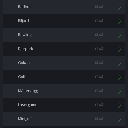
Badhus
(3 st)
Biljard
(1 st)
Bowling
(2 st)
Djurpark
(1 st)
Gokart
(2 st)
Golf
(4 st)
Klättervägg
(1 st)
Lasergame
(1 st)
Minigolf
(3 st)