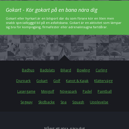
Gokart - Kör gokart på en bana nära dig
Gokart eller hyrkart är en bilsport där du som förare kör en liten men
snabb specialbyggd bil på en asfaltsbana. Gokart är en aktivitet som lämpar
sig bra för kompisgäng, firmafester eller adrenalinsugna fartdårar.
Badhus
Badplats
Biljard
Bowling
Curling
Djurpark
Gokart
Golf
Kanot & Kajak
Klättervägg
Lasergame
Minigolf
Nöjespark
Padel
Paintball
Segway
Skidbacke
Spa
Squash
Upplevelse
Något att göra, nära dig!