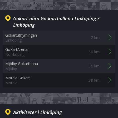
Gokart nära Go-karthallen i Linköping /
Linköping
Gokartuthyrningen
2 km
Linköping
GoKartArenan
30 km
Norrköping
Mjölby Gokartbana
35 km
Mjölby
Motala Gokart
39 km
Motala
Aktiviteter i Linköping