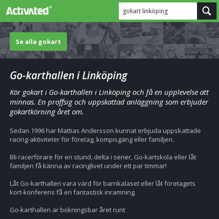
gokart linköping
Se alla gokart
Go-karthallen i Linköping
Kör gokart i Go-karthallen i Linköping och få en upplevelse att
minnas. En proffsig och uppskattad anläggning som erbjuder
gokartkörning året om.
Sedan 1996 har Mattias Andersson kunnat erbjuda uppskattade
racing-aktiviteter för företag, kompisgäng eller familjen.
Bli racerförare för en stund, delta i serier, Go-kartskola eller låt
familjen få känna av racinglivet under ett par timmar!
Låt Go-karthallen vara värd för barnkalaset eller låt företagets
kort-konferens få en fantastisk inramning.
Go-karthallen är bokningsbar året runt