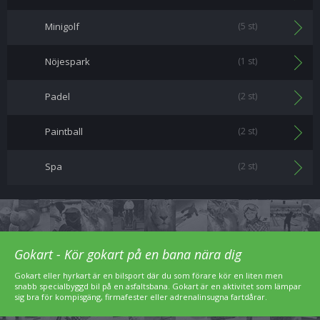
Minigolf
(5 st)
Nöjespark
(1 st)
Padel
(2 st)
Paintball
(2 st)
Spa
(2 st)
Gokart - Kör gokart på en bana nära dig
Gokart eller hyrkart är en bilsport där du som förare kör en liten men
snabb specialbyggd bil på en asfaltsbana. Gokart är en aktivitet som lämpar
sig bra för kompisgäng, firmafester eller adrenalinsugna fartdårar.