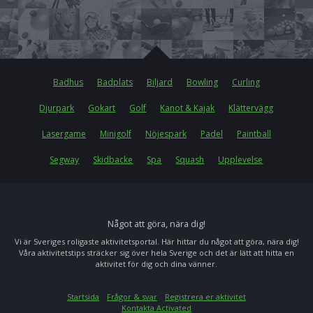
Badhus
Badplats
Biljard
Bowling
Curling
Djurpark
Gokart
Golf
Kanot & Kajak
Klättervägg
Lasergame
Minigolf
Nöjespark
Padel
Paintball
Segway
Skidbacke
Spa
Squash
Upplevelse
Något att göra, nära dig!
Vi är Sveriges roligaste aktivitetsportal. Här hittar du något att göra, nära dig!
Våra aktivitetstips sträcker sig över hela Sverige och det är lätt att hitta en
aktivitet för dig och dina vänner.
Startsida
Frågor & svar
Registrera er aktivitet
Kontakta Activated