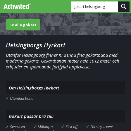
gokart helsingborg
Se alla gokart
Helsingborgs Hyrkart
Utanför Helsingborg finner ni denna fina gokartbana med
moderna gokarts. Gokartbanan mäter hela 1012 meter och
erbjuder en spännande fartfylld upplevelse.
Om Helsingborgs Hyrkart
Utomhusbana
Gokart passar bra till:
Svensexa
Möhippa
Kick-off
Företagsevent