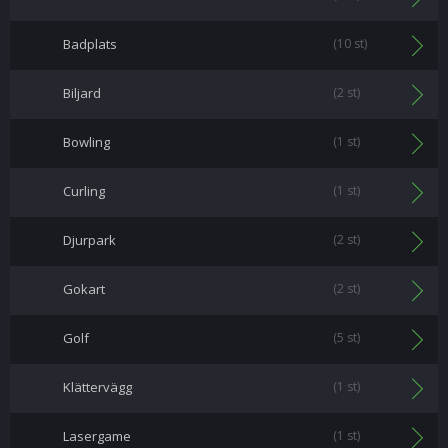
Badplats
(10 st)
Biljard
(2 st)
Bowling
(1 st)
Curling
(1 st)
Djurpark
(2 st)
Gokart
(2 st)
Golf
(5 st)
Klättervägg
(1 st)
Lasergame
(1 st)