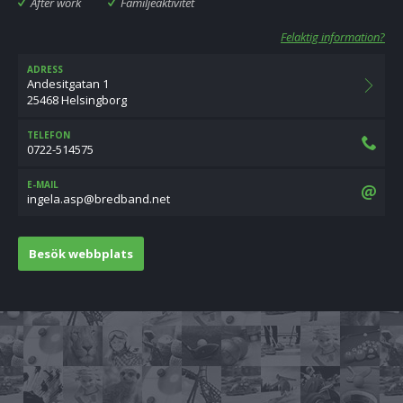
After work
Familjeaktivitet
Felaktig information?
ADRESS
Andesitgatan 1
25468 Helsingborg
TELEFON
0722-514575
E-MAIL
ten.dnabderb@psa.alegni
Besök webbplats