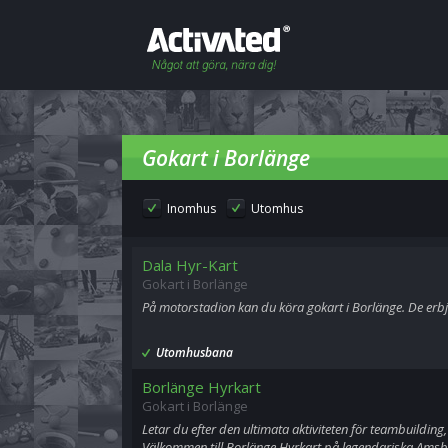
Gokart i Borlänge
Inomhus
Utomhus
Dala Hyr-Kart
Gokart i Borlänge
På motorstadion kan du köra gokart i Borlänge. De erbj
Utomhusbana
Borlänge Hyrkart
Gokart i Borlänge
Letar du efter den ultimata aktiviteten för teambuildin
Välkommen till Borlänge Hyrkart på legendariska Ams