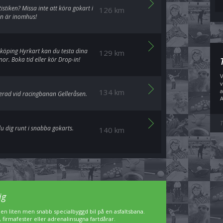
istiken? Missa inte att köra gokart i
126 km
an är inomhus!
köping Hyrkart kan du testa dina
129 km
or. Boka tid eller kör Drop-in!
V
v
134 km
a
erad vid racingbanan Gelleråsen.
A
T
du dig runt i snabba gokarts.
140 km
ig
 en liten men snabb specialbyggd bil på en asfaltsbana.
 firmafester eller adrenalinsugna fartdårar.