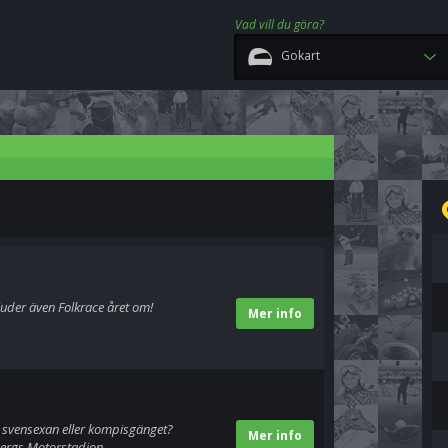
Vad vill du göra?
Gokart
uder även Folkrace året om!
Mer info
g, svensexan eller kompisgänget?
Mer info
bergs Motorstadion.