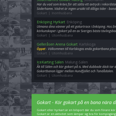
Har du vad som krävs för att sätta ett avtryck i rekordstat
Söderhamn. Vädret är ingen ursäkt till dåliga tider - ban
Gokart | Inomhusbana
Enköping Hyrkart
Enköping
Utmana dina vänner på ett gokartrace i Enköping. Hos En
körkunskaper i gokart på en av Sveriges bästa tävlingsban
Gokart | Utomhusbana
Gelleråsen Arena Gokart
Karlskoga
Öppet
- Välkommen till Karlskogas enda gokartbana plac
Gokart | Utomhusbana
IceKarting Sälen
Malung-Sälen
Åk till Sälen och kör gokart på is. Med dubbade däck tar 
Gokartbanan ligger mellan Hundfjället och Tandådalen.
Gokart | Utomhusbana
Gokart - Kör gokart på en bana nära d
Gokart eller hyrkart är en bilsport där du som förare kör
Gokart är en aktivitet som lämpar sig bra för kompisgäng,