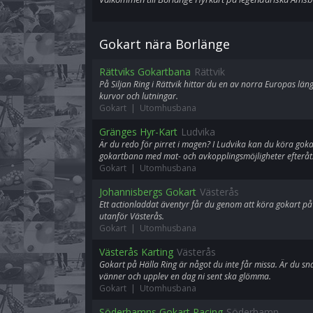
Gokart nära Borlänge
Rättviks Gokartbana
Rättvik
På Siljan Ring i Rättvik hittar du en av norra Europas lä
kurvor och lutningar.
Gokart | Utomhusbana
Gränges Hyr-Kart
Ludvika
Är du redo för pirret i magen? I Ludvika kan du köra go
gokartbana med mat- och avkopplingsmöjligheter efteråt
Gokart | Utomhusbana
Johannisbergs Gokart
Västerås
Ett actionladdat äventyr får du genom att köra gokart p
utanför Västerås.
Gokart | Utomhusbana
Västerås Karting
Västerås
Gokart på Hälla Ring är något du inte får missa. Är du s
vänner och upplev en dag ni sent ska glömma.
Gokart | Utomhusbana
Söderhamns Gokart Racing
Söderhamn