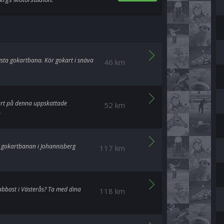
ngsta gokartbana. Kör gokart i snäva
46 km
kart på denna uppskattade
52 km
.
å gokartbanan i Johannisberg
117 km
nabbast i Västerås? Ta med dina
118 km