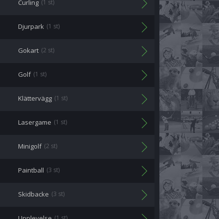
Curling
(1 st)
Djurpark
(1 st)
Gokart
(2 st)
Golf
(1 st)
Klättervägg
(1 st)
Lasergame
(1 st)
Minigolf
(2 st)
Paintball
(3 st)
Skidbacke
(3 st)
Upplevelse
(1 st)