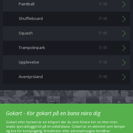
Paintball
(1 st)
Shuffleboard
(1 st)
Squash
(1 st)
Trampolinpark
(1 st)
Upplevelse
(1 st)
Äventyrsland
(1 st)
Gokart - Kör gokart på en bana nära dig
Gokart eller hyrkart är en bilsport där du som förare kör en liten men
snabb specialbyggd bil på en asfaltsbana. Gokart är en aktivitet som lämpar
sig bra för kompisgäng, firmafester eller adrenalinsugna fartdårar.