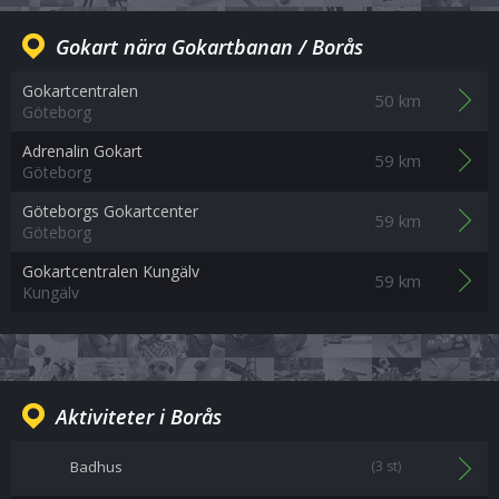
Gokart nära Gokartbanan / Borås
Gokartcentralen
50 km
Göteborg
Adrenalin Gokart
59 km
Göteborg
Göteborgs Gokartcenter
59 km
Göteborg
Gokartcentralen Kungälv
59 km
Kungälv
Aktiviteter i Borås
Badhus
(3 st)