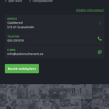
After work
Familjeaktivitet
Felaktig information?
ADRESS
Gäddered
515 61 Svaneholm
TELEFON
033-291019
E-MAIL
es.tnevehconoitca@ofni
Besök webbplats