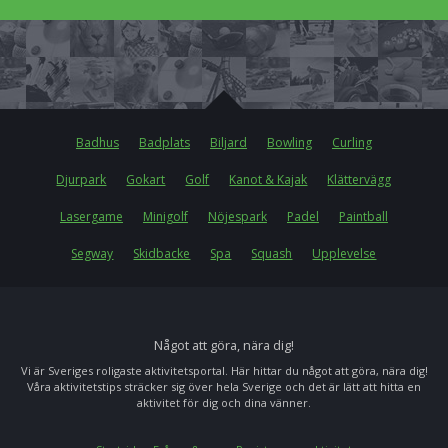
Badhus
Badplats
Biljard
Bowling
Curling
Djurpark
Gokart
Golf
Kanot & Kajak
Klättervägg
Lasergame
Minigolf
Nöjespark
Padel
Paintball
Segway
Skidbacke
Spa
Squash
Upplevelse
Något att göra, nära dig!
Vi är Sveriges roligaste aktivitetsportal. Här hittar du något att göra, nära dig!
Våra aktivitetstips sträcker sig över hela Sverige och det är lätt att hitta en
aktivitet för dig och dina vänner.