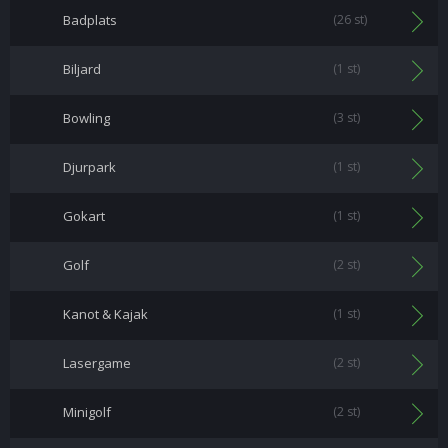
Badplats
(26 st)
Biljard
(1 st)
Bowling
(3 st)
Djurpark
(1 st)
Gokart
(1 st)
Golf
(2 st)
Kanot & Kajak
(1 st)
Lasergame
(2 st)
Minigolf
(2 st)