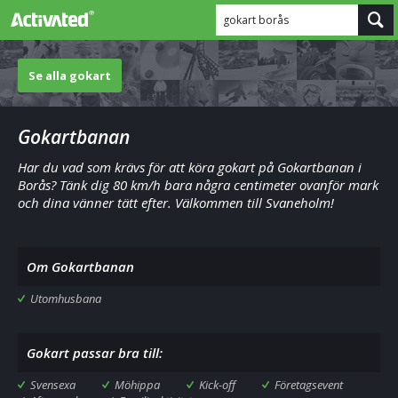
gokart borås
Se alla gokart
Gokartbanan
Har du vad som krävs för att köra gokart på Gokartbanan i
Borås? Tänk dig 80 km/h bara några centimeter ovanför mark
och dina vänner tätt efter. Välkommen till Svaneholm!
Om Gokartbanan
Utomhusbana
Gokart passar bra till:
Svensexa
Möhippa
Kick-off
Företagsevent