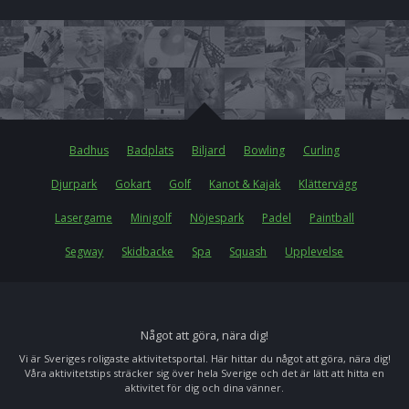
Badhus
Badplats
Biljard
Bowling
Curling
Djurpark
Gokart
Golf
Kanot & Kajak
Klättervägg
Lasergame
Minigolf
Nöjespark
Padel
Paintball
Segway
Skidbacke
Spa
Squash
Upplevelse
Något att göra, nära dig!
Vi är Sveriges roligaste aktivitetsportal. Här hittar du något att göra, nära dig!
Våra aktivitetstips sträcker sig över hela Sverige och det är lätt att hitta en
aktivitet för dig och dina vänner.