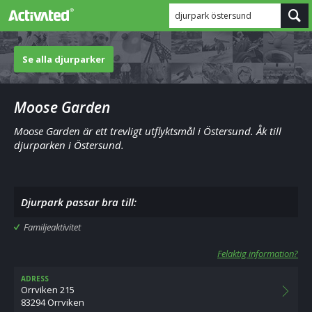
djurpark östersund
Se alla djurparker
Moose Garden
Moose Garden är ett trevligt utflyktsmål i Östersund. Åk till
djurparken i Östersund.
Djurpark passar bra till:
Familjeaktivitet
Felaktig information?
ADRESS
Orrviken 215
83294 Orrviken