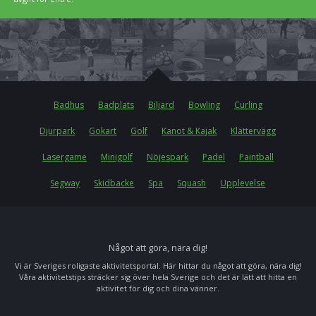
Badhus
Badplats
Biljard
Bowling
Curling
Djurpark
Gokart
Golf
Kanot & Kajak
Klättervägg
Lasergame
Minigolf
Nöjespark
Padel
Paintball
Segway
Skidbacke
Spa
Squash
Upplevelse
Något att göra, nära dig!
Vi är Sveriges roligaste aktivitetsportal. Här hittar du något att göra, nära dig!
Våra aktivitetstips sträcker sig över hela Sverige och det är lätt att hitta en
aktivitet för dig och dina vänner.