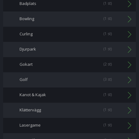
Badplats
(1 st)
Bowling
(1 st)
Curling
(1 st)
Djurpark
(1 st)
Gokart
(2 st)
Golf
(3 st)
Kanot & Kajak
(1 st)
Klättervägg
(1 st)
Lasergame
(1 st)