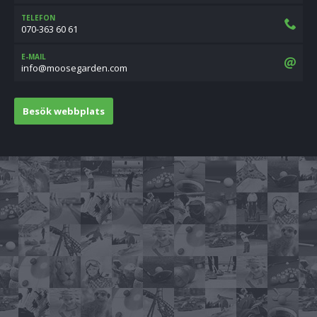
TELEFON
070-363 60 61
E-MAIL
moc.nedragesoom@ofni
Besök webbplats