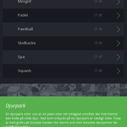
Minigolf
(3 st)
Padel
(1 st)
Paintball
(1 st)
Skidbacke
(3 st)
Spa
(1 st)
Squash
(1 st)
Djurpark
En djurpark eller zoo är en plats eller ett inhägnat område där folk främst
kan kolla på vilda djur. Vad som erbjuds på en djurpark är väldigt olika. Vissa
är helt gratis att besöka medan lite större och mer besökta djurparker tar
avgift för entré.