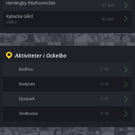
Hemlingby friluftsområde
41 km
Kybacka Gård
42 km
Valbo
Aktiviteter i Ockelbo
Badhus
(1 st)
Badplats
(5 st)
Djurpark
(2 st)
Skidbacke
(1 st)