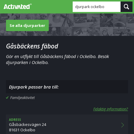
djurpark ockelbo
Se alla djurparker
Gåsbäckens fäbod
Gör en utflykt till Gåsbäckens fäbod i Ockelbo. Besök
djurparken i Ockelbo.
Djurpark passar bra till:
Familjeaktivitet
Felaktig information?
ADRESS
Gåsbäckesvägen 24
81631 Ockelbo