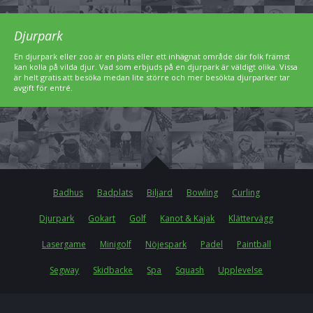
Djurpark
En djurpark eller zoo är en plats eller ett inhägnat område där folk främst
kan kolla på vilda djur. Vad som erbjuds på en djurpark är väldigt olika. Vissa
är helt gratis att besöka medan lite större och mer besökta djurparker tar
avgift för entré.
Badhus
Badplats
Biljard
Bowling
Curling
Djurpark
Gokart
Golf
Kanot & Kajak
Klättervägg
Lasergame
Minigolf
Nöjespark
Padel
Paintball
Segway
Skidbacke
Spa
Squash
Upplevelse