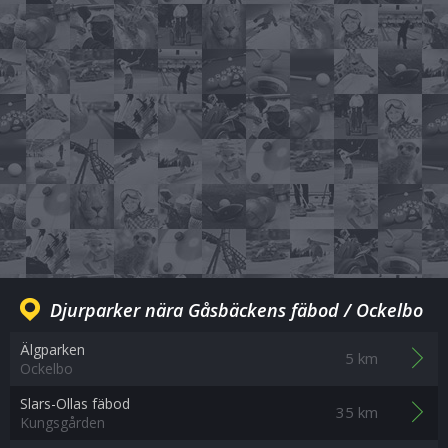
Djurparker nära Gåsbäckens fäbod / Ockelbo
Älgparken
5 km
Ockelbo
Slars-Ollas fäbod
35 km
Kungsgården