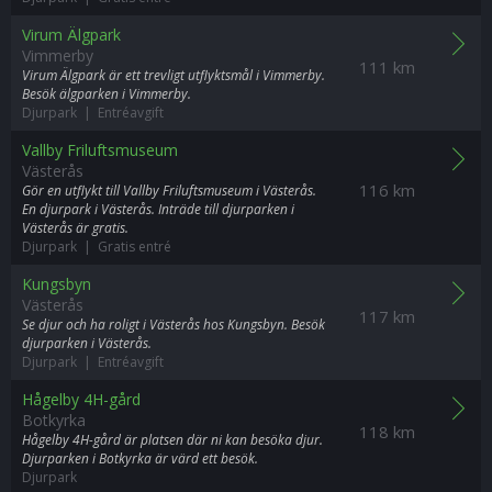
Virum Älgpark
Vimmerby
111 km
Virum Älgpark är ett trevligt utflyktsmål i Vimmerby.
Besök älgparken i Vimmerby.
Djurpark | Entréavgift
Vallby Friluftsmuseum
Västerås
116 km
Gör en utflykt till Vallby Friluftsmuseum i Västerås.
En djurpark i Västerås. Inträde till djurparken i
Västerås är gratis.
Djurpark | Gratis entré
Kungsbyn
Västerås
117 km
Se djur och ha roligt i Västerås hos Kungsbyn. Besök
djurparken i Västerås.
Djurpark | Entréavgift
Hågelby 4H-gård
Botkyrka
118 km
Hågelby 4H-gård är platsen där ni kan besöka djur.
Djurparken i Botkyrka är värd ett besök.
Djurpark