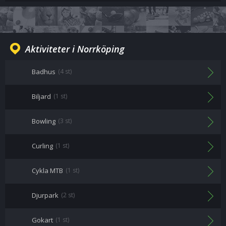
Aktiviteter i Norrköping
Badhus
(4 st)
Biljard
(1 st)
Bowling
(3 st)
Curling
(1 st)
Cykla MTB
(1 st)
Djurpark
(2 st)
Gokart
(1 st)