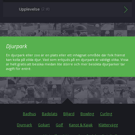
Upplevelse
(2 st)
Djurpark
En djurpark eller zoo är en plats eller ett inhägnat område där folk främst
kan kolla på vilda djur. Vad som erbjuds på en djurpark är väldigt olika. Vissa
är helt gratis att besöka medan lite större och mer besökta djurparker tar
avgift för entré.
Badhus
Badplats
Biljard
Bowling
Curling
Djurpark
Gokart
Golf
Kanot & Kajak
Klättervägg