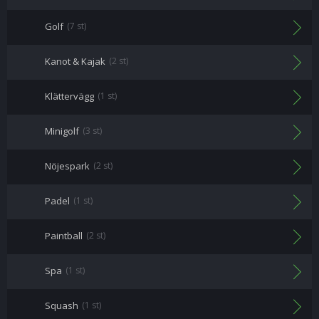
Golf
(7 st)
Kanot & Kajak
(2 st)
Klättervägg
(1 st)
Minigolf
(3 st)
Nöjespark
(2 st)
Padel
(1 st)
Paintball
(2 st)
Spa
(1 st)
Squash
(1 st)