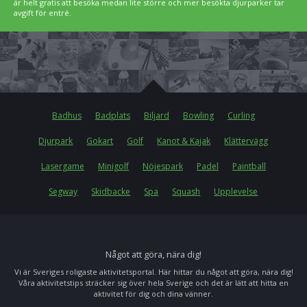
är helt gratis att besöka medan lite större och mer besökta djurparker tar
avgift för entré.
Badhus
Badplats
Biljard
Bowling
Curling
Djurpark
Gokart
Golf
Kanot & Kajak
Klättervägg
Lasergame
Minigolf
Nöjespark
Padel
Paintball
Segway
Skidbacke
Spa
Squash
Upplevelse
Något att göra, nära dig!
Vi är Sveriges roligaste aktivitetsportal. Här hittar du något att göra, nära dig!
Våra aktivitetstips sträcker sig över hela Sverige och det är lätt att hitta en
aktivitet för dig och dina vänner.