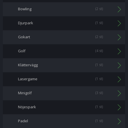
Bowling
(2 st)
Djurpark
(1 st)
Gokart
(2 st)
Golf
(4 st)
Klättervägg
(1 st)
Lasergame
(1 st)
Minigolf
(3 st)
Nöjespark
(1 st)
Padel
(1 st)