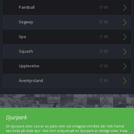
Paintball
(3 st)
Segway
(1 st)
Spa
(1 st)
Squash
(1 st)
Upplevelse
(2 st)
Äventyrsland
(1 st)
Djurpark
En djurpark eller zoo är en plats eller ett inhägnat område där folk främst
kan kolla på vilda djur. Vad som erbjuds på en djurpark är väldigt olika. Vissa