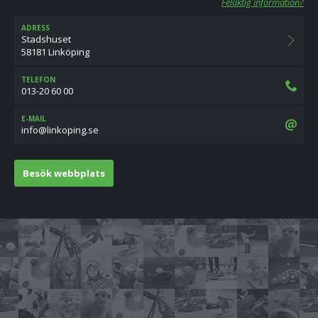
Felaktig information?
ADRESS
Stadshuset
58181 Linköping
TELEFON
013-20 60 00
E-MAIL
es.gnipoknil@ofni
Besök webbplats