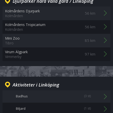
Djurparker nära Valla gård / Linköping
Kolmårdens Djurpark
56 km
Kolmården
Kolmårdens Tropicarium
56 km
Kolmården
Mini Zoo
85 km
Tibro
Virum Älgpark
97 km
Vimmerby
Aktiviteter i Linköping
Badhus
(3 st)
Biljard
(1 st)