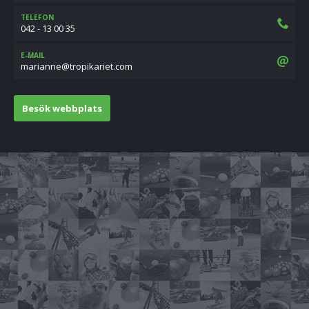
TELEFON
042 - 13 00 35
E-MAIL
moc.teirakiport@ennairam
Besök webbplats