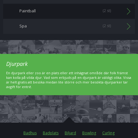
Paintball
(2 st)
Spa
(2 st)
Djurpark
En djurpark eller zoo är en plats eller ett inhägnat område där folk främst
kan kolla på vilda djur. Vad som erbjuds på en djurpark är väldigt olika. Vissa
är helt gratis att besöka medan lite större och mer besökta djurparker tar
avgift för entré.
Badhus
Badplats
Biljard
Bowling
Curling