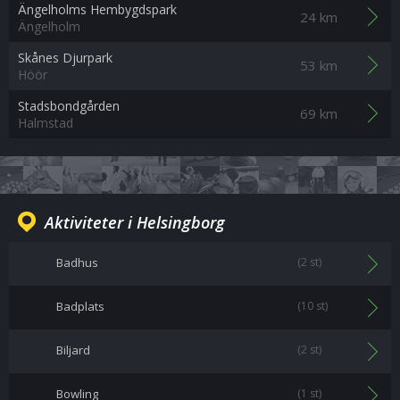
Ängelholms Hembygdspark
24 km
Ängelholm
Skånes Djurpark
53 km
Höör
Stadsbondgården
69 km
Halmstad
Aktiviteter i Helsingborg
Badhus
(2 st)
Badplats
(10 st)
Biljard
(2 st)
Bowling
(1 st)