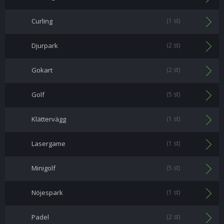
Curling
(1 st)
Djurpark
(2 st)
Gokart
(2 st)
Golf
(5 st)
Klättervägg
(1 st)
Lasergame
(1 st)
Minigolf
(5 st)
Nöjespark
(1 st)
Padel
(2 st)