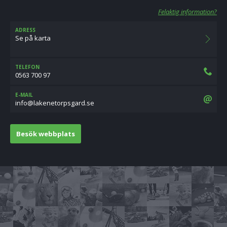
Felaktig information?
ADRESS
Se på karta
TELEFON
0563 700 97
E-MAIL
es.dragsprotenekal@ofni
Besök webbplats