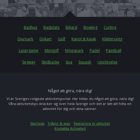
Badhus
Badplats
Biljard
Bowling
Curling
Djurpark
Gokart
Golf
Kanot & Kajak
Klättervägg
Lasergame
Minigolf
Nöjespark
Padel
Paintball
Segway
Skidbacke
Spa
Squash
Upplevelse
Något att göra, nära dig!
Vi är Sveriges roligaste aktivitetsportal. Här hittar du något att göra, nära dig!
Våra aktivitetstips sträcker sig över hela Sverige och det är lätt att hitta en
aktivitet för dig och dina vänner.
Startsida
Frågor & svar
Registrera er aktivitet
Kontakta Activated