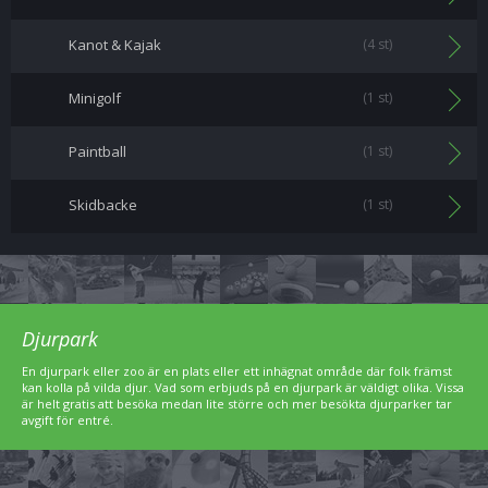
Kanot & Kajak
(4 st)
Minigolf
(1 st)
Paintball
(1 st)
Skidbacke
(1 st)
Djurpark
En djurpark eller zoo är en plats eller ett inhägnat område där folk främst
kan kolla på vilda djur. Vad som erbjuds på en djurpark är väldigt olika. Vissa
är helt gratis att besöka medan lite större och mer besökta djurparker tar
avgift för entré.