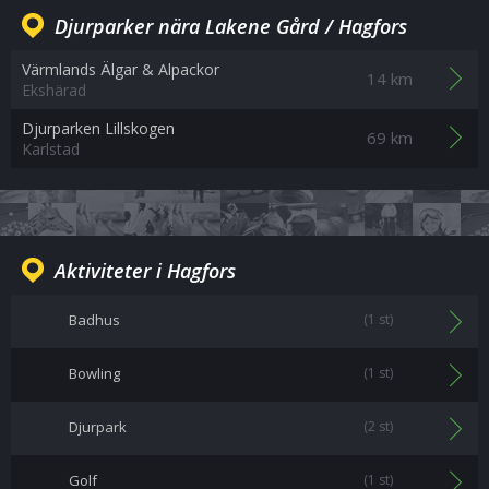
Djurparker nära Lakene Gård / Hagfors
Värmlands Älgar & Alpackor
14 km
Ekshärad
Djurparken Lillskogen
69 km
Karlstad
Aktiviteter i Hagfors
Badhus
(1 st)
Bowling
(1 st)
Djurpark
(2 st)
Golf
(1 st)