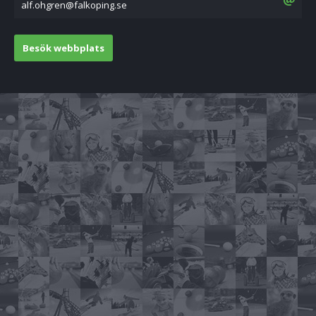
es.gnipoklaf@nergho.fla
Besök webbplats