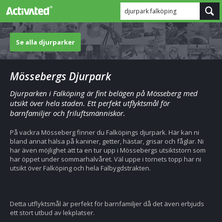
djurpark falköping
Se alla djurparker
Mössebergs Djurpark
Djurparken i Falköping är fint belägen på Mösseberg med
utsikt över hela staden. Ett perfekt utflyktsmål för
barnfamiljer och friluftsmänniskor.
På vackra Mösseberg finner du Falköpings djurpark. Här kan ni
bland annat hälsa på kaniner, getter, hästar, grisar och fåglar. Ni
har även möjlighet att ta en tur upp i Mössebergs utsiktstorn som
har öppet under sommarhalvåret. Väl uppe i tornets topp har ni
utsikt över Falköping och hela Falbygdstrakten.
Detta utflyktsmål är perfekt för barnfamiljer då det även erbjuds
ett stort utbud av lekplatser.