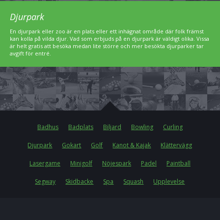
Djurpark
En djurpark eller zoo är en plats eller ett inhägnat område där folk främst
kan kolla på vilda djur. Vad som erbjuds på en djurpark är väldigt olika. Vissa
är helt gratis att besöka medan lite större och mer besökta djurparker tar
avgift för entré.
Badhus
Badplats
Biljard
Bowling
Curling
Djurpark
Gokart
Golf
Kanot & Kajak
Klättervägg
Lasergame
Minigolf
Nöjespark
Padel
Paintball
Segway
Skidbacke
Spa
Squash
Upplevelse