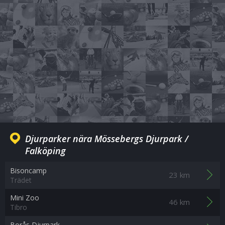
Djurparker nära Mössebergs Djurpark /
Falköping
Bisoncamp
23 km
Trädet
Mini Zoo
46 km
Tibro
Borås Djurpark