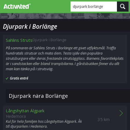
djurpark borlänge
Djurpark i Borlänge
Sahlins Struts
Djurpark i Borlänge
På sommaren är Sahlins Struts i Borlänge ett givet utflyktsmål. Träffa
hundratals strutsar och mata dem. Testa själv den populära
strutsburgare eller deras frestande strutsägglass. Barnens favoritlekplats
är i sandstacken eller bland trampbilarna. I gårdsbutiken finner du allt
man kan tänka på i strutsväg.
Gratis entré
Djurpark nära Borlänge
Långshyttan Älgpark
Hedemora
35 km
Kul för hela familjen hos Långshyttan Älgpark. Åk
till djurparken i Hedemora.