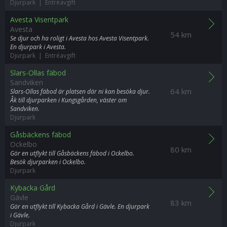
Djurpark | Entréavgift
Avesta Visentpark
Avesta
54 km
Se djur och ha roligt i Avesta hos Avesta Visentpark.
En djurpark i Avesta.
Djurpark | Entréavgift
Slars-Ollas fäbod
Sandviken
64 km
Slars-Ollas fäbod är platsen där ni kan besöka djur.
Åk till djurparken i Kungsgården, väster om
Sandviken.
Djurpark
Gåsbäckens fäbod
Ockelbo
80 km
Gör en utflykt till Gåsbäckens fäbod i Ockelbo.
Besök djurparken i Ockelbo.
Djurpark
Kybacka Gård
Gävle
83 km
Gör en utflykt till Kybacka Gård i Gävle. En djurpark
i Gävle.
Djurpark