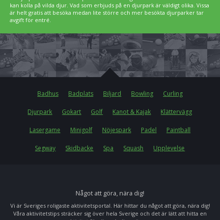
kan kolla på vilda djur. Vad som erbjuds på en djurpark är väldigt olika. Vissa
är helt gratis att besöka medan lite större och mer besökta djurparker tar
avgift för entré.
Badhus
Badplats
Biljard
Bowling
Curling
Djurpark
Gokart
Golf
Kanot & Kajak
Klättervägg
Lasergame
Minigolf
Nöjespark
Padel
Paintball
Segway
Skidbacke
Spa
Squash
Upplevelse
Något att göra, nära dig!
Vi är Sveriges roligaste aktivitetsportal. Här hittar du något att göra, nära dig!
Våra aktivitetstips sträcker sig över hela Sverige och det är lätt att hitta en