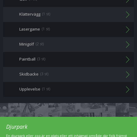
Klättervägg
(1 st)
Lasergame
(1 st)
Minigolf
(2 st)
Paintball
(3 st)
Skidbacke
(3 st)
Upplevelse
(1 st)
Djurpark
En djurpark eller zoo är en plats eller ett inhägnat område där folk främst