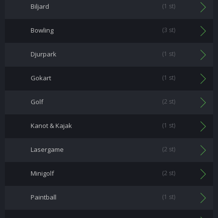
Biljard
(1 st)
Bowling
(3 st)
Djurpark
(1 st)
Gokart
(1 st)
Golf
(2 st)
Kanot & Kajak
(1 st)
Lasergame
(2 st)
Minigolf
(2 st)
Paintball
(1 st)