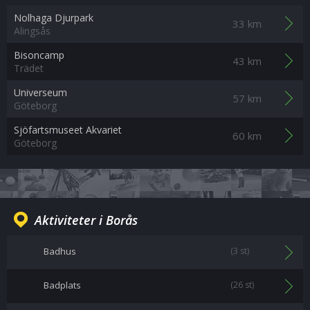
Nolhaga Djurpark
33 km
Alingsås
Bisoncamp
43 km
Trädet
Universeum
57 km
Göteborg
Sjöfartsmuseet Akvariet
60 km
Göteborg
Aktiviteter i Borås
Badhus
(3 st)
Badplats
(26 st)