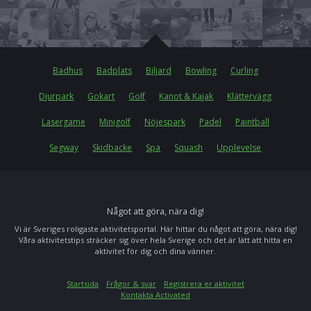
Badhus
Badplats
Biljard
Bowling
Curling
Djurpark
Gokart
Golf
Kanot & Kajak
Klättervägg
Lasergame
Minigolf
Nöjespark
Padel
Paintball
Segway
Skidbacke
Spa
Squash
Upplevelse
Något att göra, nära dig!
Vi är Sveriges roligaste aktivitetsportal. Här hittar du något att göra, nära dig!
Våra aktivitetstips sträcker sig över hela Sverige och det är lätt att hitta en
aktivitet för dig och dina vänner.
Startsida
Frågor & svar
Registrera er aktivitet
Kontakta Activated