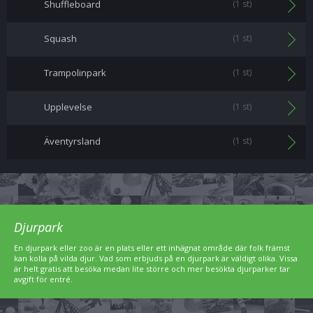
Shuffleboard
(1 st)
Squash
(1 st)
Trampolinpark
(1 st)
Upplevelse
(1 st)
Äventyrsland
(1 st)
Djurpark
En djurpark eller zoo är en plats eller ett inhägnat område där folk främst
kan kolla på vilda djur. Vad som erbjuds på en djurpark är väldigt olika. Vissa
är helt gratis att besöka medan lite större och mer besökta djurparker tar
avgift för entré.