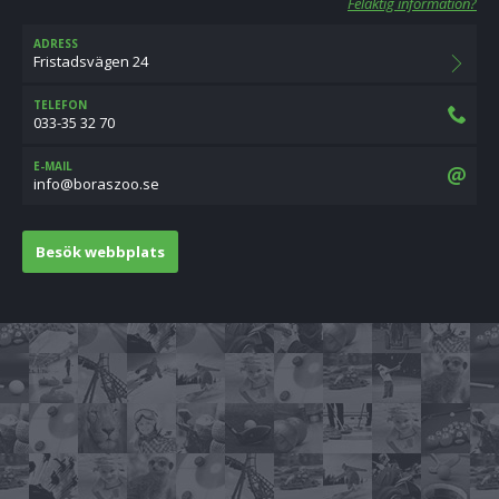
Felaktig information?
ADRESS
Fristadsvägen 24
TELEFON
033-35 32 70
E-MAIL
es.oozsarob@ofni
Besök webbplats