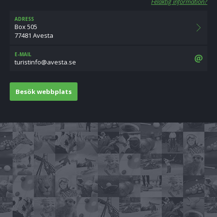
Felaktig information?
ADRESS
Box 505
77481 Avesta
E-MAIL
es.atseva@ofnitsirut
Besök webbplats