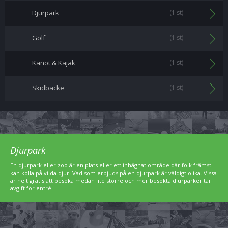
Djurpark
(1 st)
Golf
(1 st)
Kanot & Kajak
(1 st)
Skidbacke
(1 st)
Djurpark
En djurpark eller zoo är en plats eller ett inhägnat område där folk främst
kan kolla på vilda djur. Vad som erbjuds på en djurpark är väldigt olika. Vissa
är helt gratis att besöka medan lite större och mer besökta djurparker tar
avgift för entré.