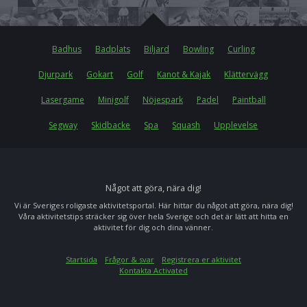
Badhus
Badplats
Biljard
Bowling
Curling
Djurpark
Gokart
Golf
Kanot & Kajak
Klättervägg
Lasergame
Minigolf
Nöjespark
Padel
Paintball
Segway
Skidbacke
Spa
Squash
Upplevelse
Något att göra, nära dig!
Vi är Sveriges roligaste aktivitetsportal. Här hittar du något att göra, nära dig!
Våra aktivitetstips sträcker sig över hela Sverige och det är lätt att hitta en
aktivitet för dig och dina vänner.
Startsida
Frågor & svar
Registrera er aktivitet
Kontakta Activated