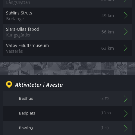
Långshyttan
Sahlins Struts
49 km
Borlänge
Slars-Ollas fäbod
56 km
Kungsgården
Vallby Friluftsmuseum
63 km
Västerås
Aktiviteter i Avesta
Badhus
(2 st)
Badplats
(13 st)
Bowling
(1 st)