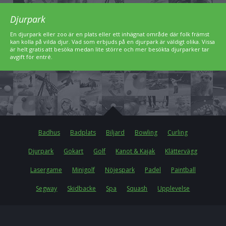
Djurpark
En djurpark eller zoo är en plats eller ett inhägnat område där folk främst
kan kolla på vilda djur. Vad som erbjuds på en djurpark är väldigt olika. Vissa
är helt gratis att besöka medan lite större och mer besökta djurparker tar
avgift för entré.
Badhus
Badplats
Biljard
Bowling
Curling
Djurpark
Gokart
Golf
Kanot & Kajak
Klättervägg
Lasergame
Minigolf
Nöjespark
Padel
Paintball
Segway
Skidbacke
Spa
Squash
Upplevelse