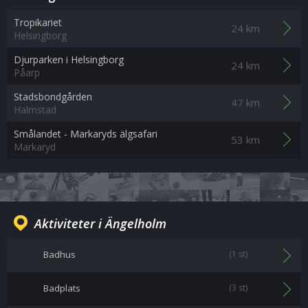
Tropikariet
24 km
Helsingborg
Djurparken i Helsingborg
24 km
Påarp
Stadsbondgården
47 km
Halmstad
Smålandet - Markaryds älgsafari
53 km
Markaryd
Aktiviteter i Ängelholm
Badhus
(1 st)
Badplats
(3 st)