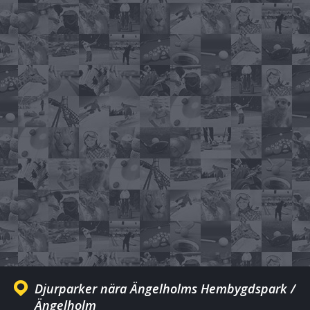
Djurparker nära Ängelholms Hembygdspark /
Ängelholm