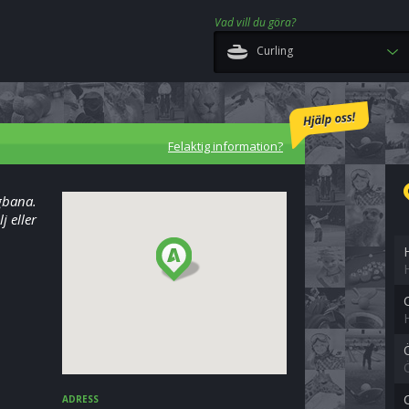
Vad vill du göra?
Curling
Felaktig information?
ngbana.
j eller
ADRESS