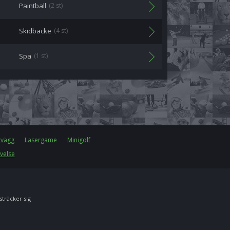
Paintball
(2 st)
Skidbacke
(4 st)
Spa
(1 st)
rvägg
Lasergame
Minigolf
velse
 sträcker sig