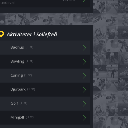
Sundsvall
Aktiviteter i Sollefteå
Badhus
(3 st)
Bowling
(1 st)
Curling
(1 st)
Djurpark
(1 st)
Golf
(1 st)
Minigolf
(3 st)