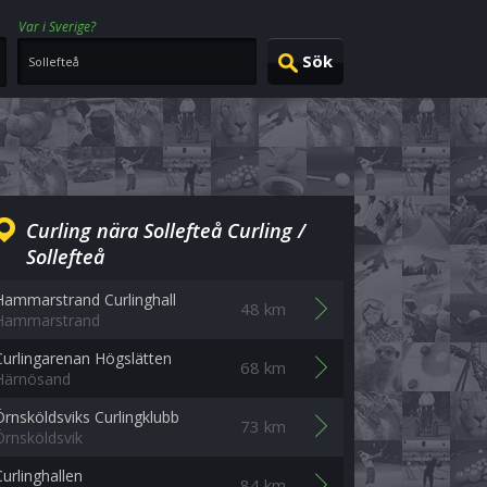
Var i Sverige?
Curling nära Sollefteå Curling /
Sollefteå
Hammarstrand Curlinghall
48 km
Hammarstrand
Curlingarenan Högslätten
68 km
Härnösand
Örnsköldsviks Curlingklubb
73 km
Örnsköldsvik
Curlinghallen
84 km