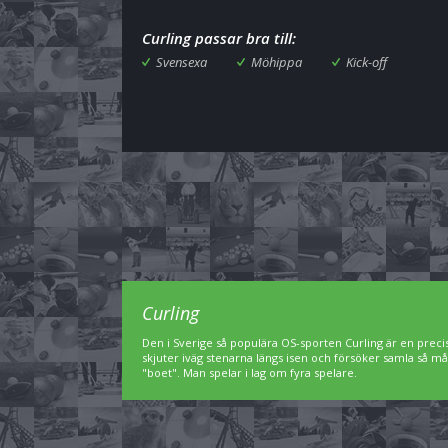
Curling passar bra till:
Svensexa
Möhippa
Kick-off
Curling
Den i Sverige så populära OS-sporten Curling är en preci
skjuter iväg stenarna längs isen och försöker samla så må
"boet". Man spelar i lag om fyra spelare.