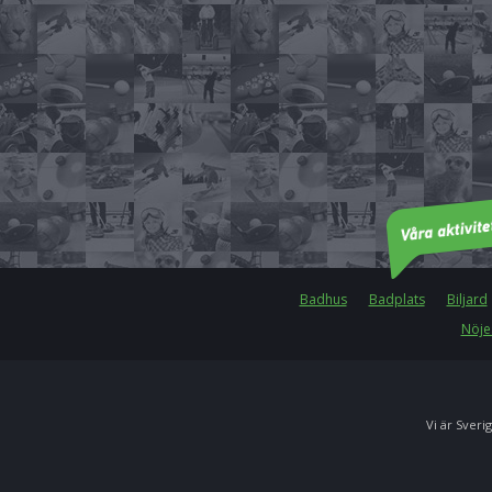
Badhus
Badplats
Biljard
Nöje
Vi är Sverig