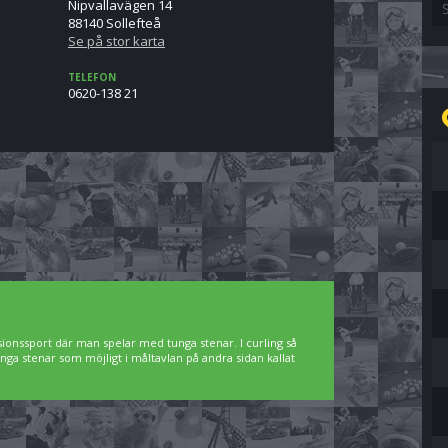
Nipvallavägen 14
88140 Sollefteå
Se på stor karta
TELEFON
0620-138 21
sionssport där man spelar med tunga stenar. I curling så
nga stenar som möjligt i måltavlan på andra sidan kallat