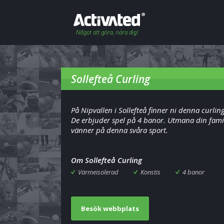
Sollefteå Curling
På Nipvallen i Sollefteå finner ni denna curli
De erbjuder spel på 4 banor. Utmana din famil
vänner på denna svåra sport.
Om Sollefteå Curling
Värmeisolerad
Konstis
4 banor
Besök webbplats