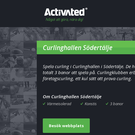
Curlinghallen Södertälje
Spela curling i Curlinghallen i Södertälje. De 
totalt 3 banor att spela på. Curlingklubben er
företagscurling, ett kul sätt att prova curling.
Om Curlinghallen Södertälje
Värmeisolerad
Konstis
3 banor
Besök webbplats