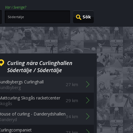
Var i Sverige?
Curling nära Curlinghallen
Södertälje / Södertälje
Sundbybergs Curlinghall
27 km
Sundbyberg
Mattcurling Skogås racketcenter
29 km
Skogås
House of curling - Danderydshallen
34 km
Danderyd
Curlingcompaniet
73 km