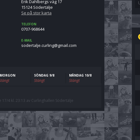
Erik Dahlbergs väg 17
15124 Södertälje
Se på stor karta
TELEFON
0707-968644
E-MAIL
moc.liamg@gnilruc.ejlatredos
IMORGON
SÖNDAG 9/8
MÅNDAG 10/8
Stängt
Stängt
Stängt
7/4 kl. 23:13 av Curlinghallen Södertälje