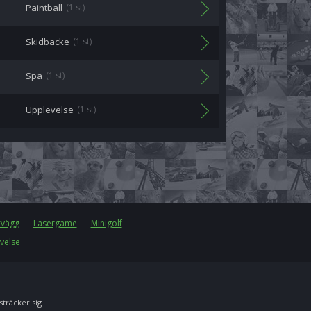
Paintball
(1 st)
Skidbacke
(1 st)
Spa
(1 st)
Upplevelse
(1 st)
rvägg
Lasergame
Minigolf
velse
 sträcker sig