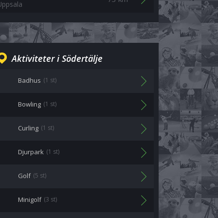
Uppsala
Aktiviteter i Södertälje
Badhus
(1 st)
Bowling
(1 st)
Curling
(1 st)
Djurpark
(1 st)
Golf
(5 st)
Minigolf
(3 st)