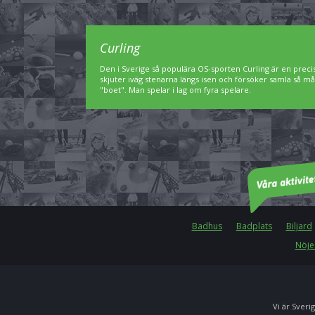
Curling
Den i Sverige så populära OS-sporten Curling är en preci
skjuter iväg stenarna längs isen och försöker samla så må
"boet". Man spelar i lag om fyra spelare.
Badhus
Badplats
Biljard
Nöje
Vi är Sverig