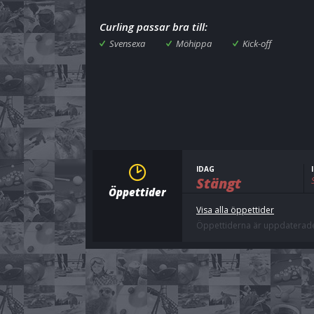
Curling passar bra till:
Svensexa
Möhippa
Kick-off
IDAG
Stängt
Öppettider
Visa alla öppettider
Öppettiderna är uppdaterade 1