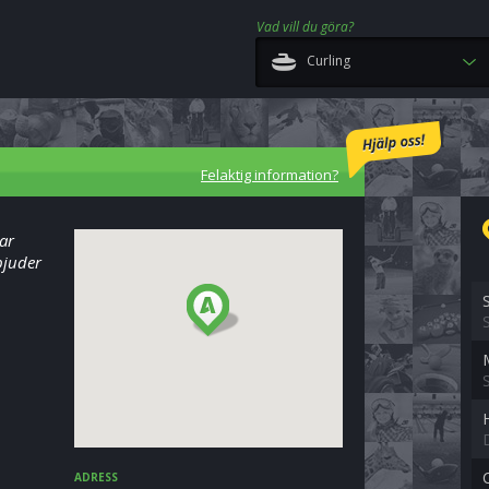
Vad vill du göra?
Curling
Felaktig information?
har
bjuder
ADRESS