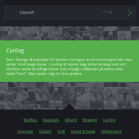
Squash
(1 st)
Curling
Den i Sverige så populära OS-sporten Curling är en precisionssport där man
spelar med tunga stenar. I curling så skjuter iväg stenarna längs isen och
försöker samla så många stenar som möjligt i måltavlan på andra sidan
kallat "boet". Man spelar i lag om fyra spelare.
Badhus
Badplats
Biljard
Bowling
Curling
Djurpark
Gokart
Golf
Kanot & Kajak
Klättervägg