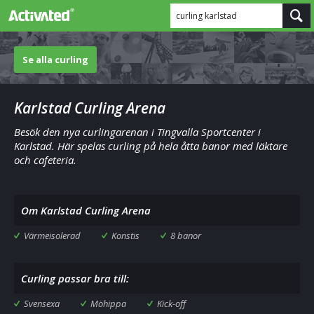
curling karlstad
Se alla curling
Karlstad Curling Arena
Besök den nya curlingarenan i Tingvalla Sportcenter i
Karlstad. Här spelas curling på hela åtta banor med läktare
och cafeteria.
Om Karlstad Curling Arena
Värmeisolerad
Konstis
8 banor
Curling passar bra till:
Svensexa
Möhippa
Kick-off