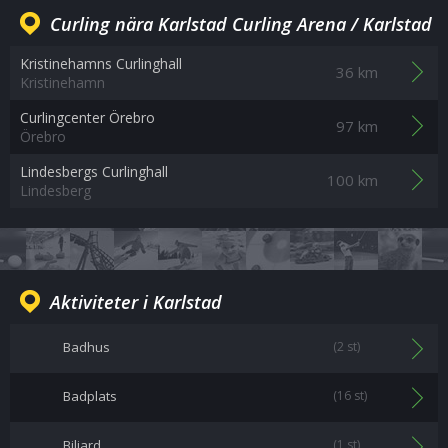
Curling nära Karlstad Curling Arena / Karlstad
Kristinehamns Curlinghall
36 km
Kristinehamn
Curlingcenter Örebro
97 km
Örebro
Lindesbergs Curlinghall
100 km
Lindesberg
Aktiviteter i Karlstad
Badhus
(2 st)
Badplats
(16 st)
Biljard
(1 st)