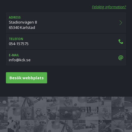
Felaktig information?
ADRESS
Stadionvägen 8
65340 Karlstad
TELEFON
054-157575
E-MAIL
es.kck@ofni
Besök webbplats