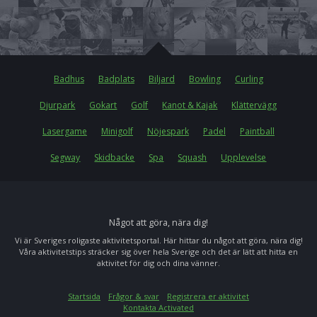
Badhus
Badplats
Biljard
Bowling
Curling
Djurpark
Gokart
Golf
Kanot & Kajak
Klättervägg
Lasergame
Minigolf
Nöjespark
Padel
Paintball
Segway
Skidbacke
Spa
Squash
Upplevelse
Något att göra, nära dig!
Vi är Sveriges roligaste aktivitetsportal. Här hittar du något att göra, nära dig!
Våra aktivitetstips sträcker sig över hela Sverige och det är lätt att hitta en
aktivitet för dig och dina vänner.
Startsida
Frågor & svar
Registrera er aktivitet
Kontakta Activated