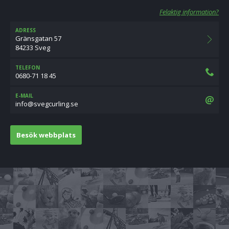
Felaktig information?
ADRESS
Gränsgatan 57
84233 Sveg
TELEFON
0680-71 18 45
E-MAIL
es.gnilrucgevs@ofni
Besök webbplats