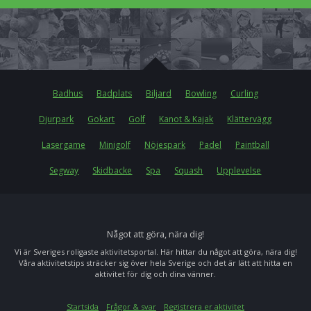
Badhus
Badplats
Biljard
Bowling
Curling
Djurpark
Gokart
Golf
Kanot & Kajak
Klättervägg
Lasergame
Minigolf
Nöjespark
Padel
Paintball
Segway
Skidbacke
Spa
Squash
Upplevelse
Något att göra, nära dig!
Vi är Sveriges roligaste aktivitetsportal. Här hittar du något att göra, nära dig!
Våra aktivitetstips sträcker sig över hela Sverige och det är lätt att hitta en
aktivitet för dig och dina vänner.
Startsida
Frågor & svar
Registrera er aktivitet