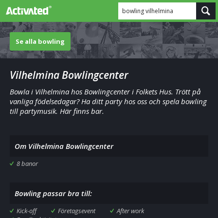
bowling vilhelmina
Se alla bowling
Vilhelmina Bowlingcenter
Bowla i Vilhelmina hos Bowlingcenter i Folkets Hus. Trött på
vanliga födelsedagar? Ha ditt party hos oss och spela bowling
till partymusik. Här finns bar.
Om Vilhelmina Bowlingcenter
8 banor
Bowling passar bra till:
Kick-off
Företagsevent
After work