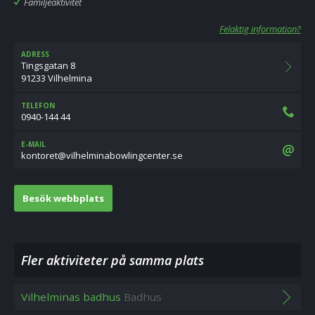
Familjeaktivitet
Felaktig information?
ADRESS
Tingsgatan 8
91233 Vilhelmina
TELEFON
0940-144 44
E-MAIL
es.retnecgnilwobanimlehliv@terotnok
Besök webbplats
Fler aktiviteter på samma plats
Vilhelminas badhus
Badhus