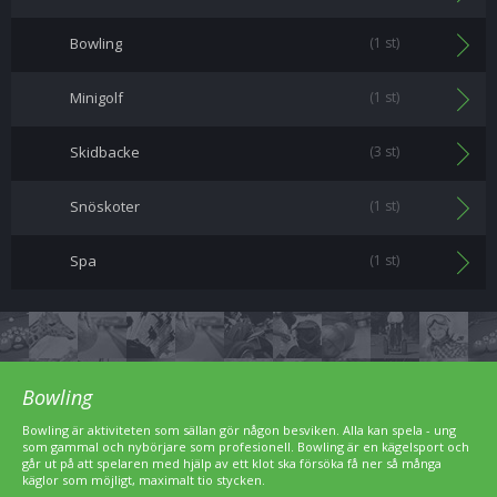
Bowling
(1 st)
Minigolf
(1 st)
Skidbacke
(3 st)
Snöskoter
(1 st)
Spa
(1 st)
Bowling
Bowling är aktiviteten som sällan gör någon besviken. Alla kan spela - ung
som gammal och nybörjare som profesionell. Bowling är en kägelsport och
går ut på att spelaren med hjälp av ett klot ska försöka få ner så många
käglor som möjligt, maximalt tio stycken.