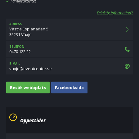
Familjeaktivitet
Felaktig information?
ADRESS
Västra Esplanaden 5
35231 Växjö
TELEFON
0470 122 22
E-MAIL
es.retnectneve@ojxav
Besök webbplats
Facebooksida
Öppettider