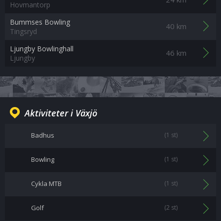
Hovmantorp
Bummses Bowling
40 km
Tingsryd
Ljungby Bowlinghall
46 km
Ljungby
Aktiviteter i Växjö
Badhus
(1 st)
Bowling
(1 st)
Cykla MTB
(1 st)
Golf
(2 st)