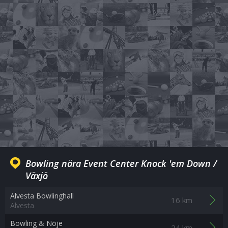
Bowling nära Event Center Knock 'em Down /
Växjö
Alvesta Bowlinghall
16 km
Alvesta
Bowling & Nöje
24 km