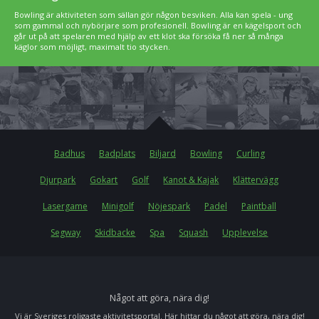
Bowling är aktiviteten som sällan gör någon besviken. Alla kan spela - ung
som gammal och nybörjare som profesionell. Bowling är en kägelsport och
går ut på att spelaren med hjälp av ett klot ska försöka få ner så många
käglor som möjligt, maximalt tio stycken.
Badhus
Badplats
Biljard
Bowling
Curling
Djurpark
Gokart
Golf
Kanot & Kajak
Klättervägg
Lasergame
Minigolf
Nöjespark
Padel
Paintball
Segway
Skidbacke
Spa
Squash
Upplevelse
Något att göra, nära dig!
Vi är Sveriges roligaste aktivitetsportal. Här hittar du något att göra, nära dig!