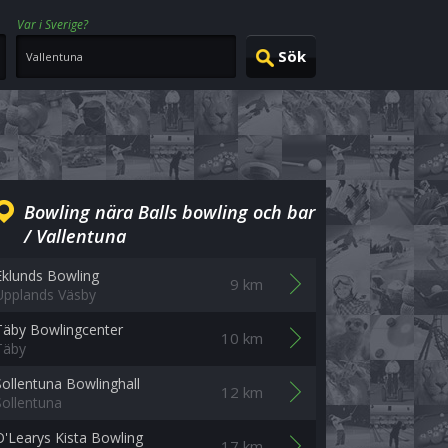
Var i Sverige?
Bowling nära Balls bowling och bar
/ Vallentuna
Eklunds Bowling
9 km
Upplands Väsby
Täby Bowlingcenter
10 km
Täby
Sollentuna Bowlinghall
12 km
Sollentuna
O'Learys Kista Bowling
17 km