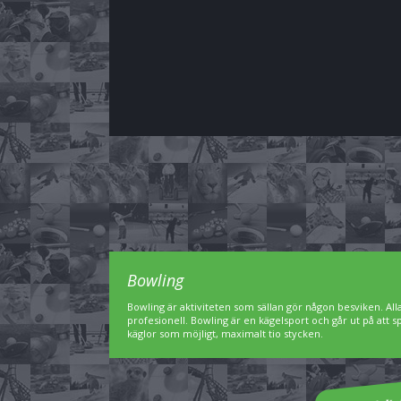
Bowling
Bowling är aktiviteten som sällan gör någon besviken. A
profesionell. Bowling är en kägelsport och går ut på att 
käglor som möjligt, maximalt tio stycken.