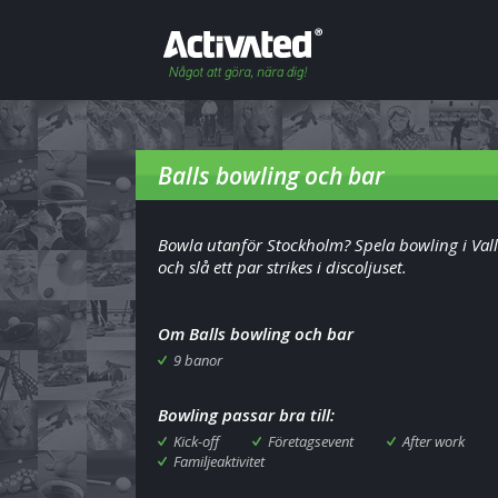
Balls bowling och bar
Bowla utanför Stockholm? Spela bowling i Val
och slå ett par strikes i discoljuset.
Om Balls bowling och bar
9 banor
Bowling passar bra till:
Kick-off
Företagsevent
After work
Familjeaktivitet