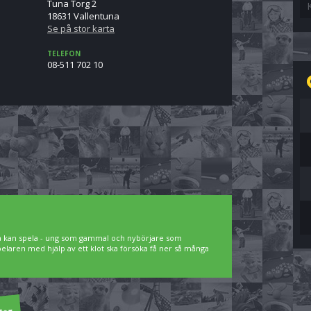
Tuna Torg 2
18631 Vallentuna
Se på stor karta
TELEFON
08-511 702 10
lla kan spela - ung som gammal och nybörjare som
spelaren med hjälp av ett klot ska försöka få ner så många