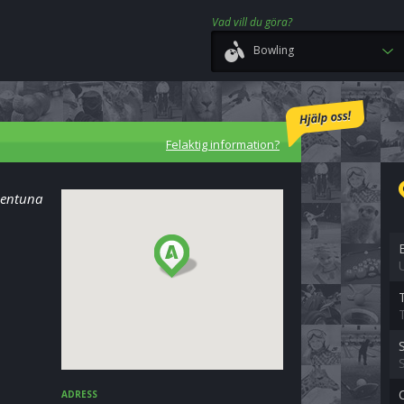
Vad vill du göra?
Bowling
Felaktig information?
lentuna
ADRESS