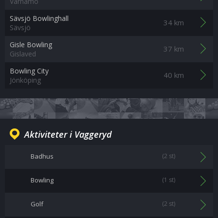
Värnamo
Sävsjö Bowlinghall
34 km
Sävsjö
Gisle Bowling
37 km
Gislaved
Bowling City
40 km
Jönköping
Aktiviteter i Vaggeryd
Badhus
(2 st)
Bowling
(1 st)
Golf
(2 st)