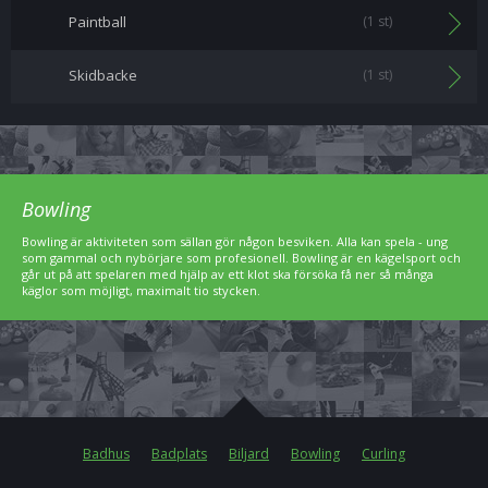
Paintball
(1 st)
Skidbacke
(1 st)
Bowling
Bowling är aktiviteten som sällan gör någon besviken. Alla kan spela - ung
som gammal och nybörjare som profesionell. Bowling är en kägelsport och
går ut på att spelaren med hjälp av ett klot ska försöka få ner så många
käglor som möjligt, maximalt tio stycken.
Badhus
Badplats
Biljard
Bowling
Curling