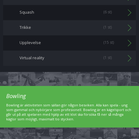
Squash
(6 st)
Trikke
(1 st)
Upplevelse
(15 st)
Virtual reality
(1 st)
Bowling
Bowling är aktiviteten som sällan gör någon besviken. Alla kan spela - ung
som gammal och nybörjare som profesionell. Bowling är en kägelsport och
går ut på att spelaren med hjälp av ett klot ska försöka få ner så många
käglor som möjligt, maximalt tio stycken.