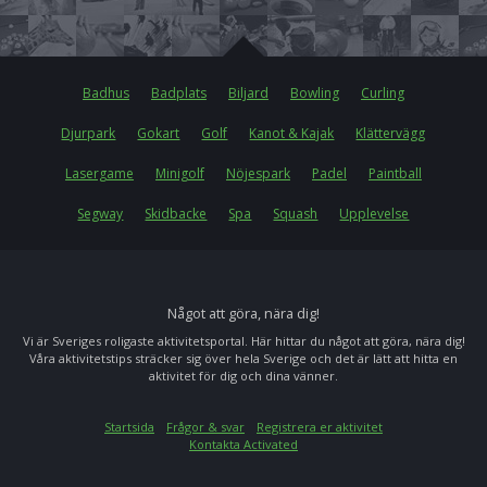
Badhus
Badplats
Biljard
Bowling
Curling
Djurpark
Gokart
Golf
Kanot & Kajak
Klättervägg
Lasergame
Minigolf
Nöjespark
Padel
Paintball
Segway
Skidbacke
Spa
Squash
Upplevelse
Något att göra, nära dig!
Vi är Sveriges roligaste aktivitetsportal. Här hittar du något att göra, nära dig!
Våra aktivitetstips sträcker sig över hela Sverige och det är lätt att hitta en
aktivitet för dig och dina vänner.
Startsida
Frågor & svar
Registrera er aktivitet
Kontakta Activated