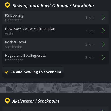
Bowling nära Bowl-O-Rama / Stockholm
PS Bowling
1 km
Hägersten
New Bowl Center Gullmarsplan
3 km
Årsta
Rock & Bowl
3 km
Stockholm
Högdalens Bowlingpalatz
3 km
Bandhagen
Se alla bowling i Stockholm
Aktiviteter i Stockholm