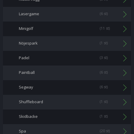
Lasergame
(6 st)
Minigolf
(11 st)
Nöjespark
(1 st)
Padel
(3 st)
Paintball
(6 st)
Segway
(6 st)
Shuffleboard
(1 st)
Skidbacke
(1 st)
Spa
(20 st)