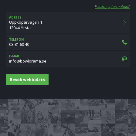
Felaktig information?
ADRESS
Uppköparvägen 1
12044 Årsta
TELEFON
08-81 60 40
E-MAIL
es.amarolwob@ofni
Besök webbplats