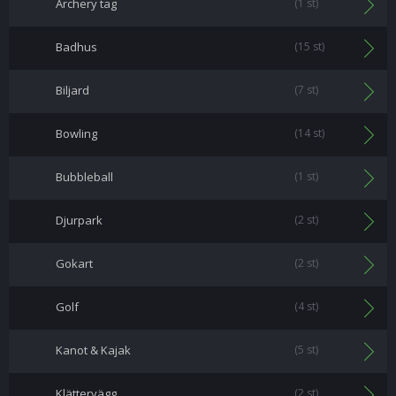
Archery tag
(1 st)
Badhus
(15 st)
Biljard
(7 st)
Bowling
(14 st)
Bubbleball
(1 st)
Djurpark
(2 st)
Gokart
(2 st)
Golf
(4 st)
Kanot & Kajak
(5 st)
Klättervägg
(2 st)