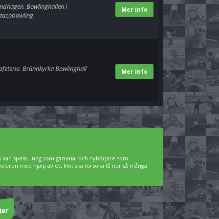
andhagen. Bowlinghallen i
Mer info
 tacobowling
afeteria. Brännkyrka Bowlinghall
Mer info
lla kan spela - ung som gammal och nybörjare som
spelaren med hjälp av ett klot ska försöka få ner så många