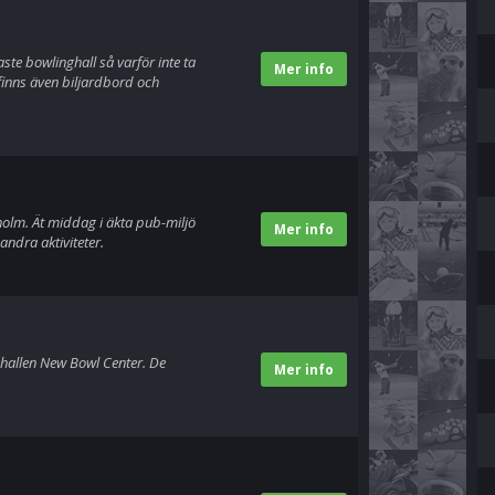
ste bowlinghall så varför inte ta
Mer info
finns även biljardbord och
holm. Ät middag i äkta pub-miljö
Mer info
andra aktiviteter.
ghallen New Bowl Center. De
Mer info