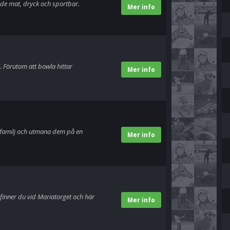
de mat, dryck och sportbar.
Mer info
. Förutom att bowla hittar
Mer info
 familj och utmana dem på en
Mer info
 finner du vid Mariatorget och här
Mer info