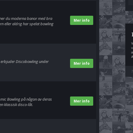
inner du moderna banor med bra
Mer info
 eller aldrig har spelat bowling
V
v
a
A
å erbjuder Discobowling under
Mer info
T
smic Bowling på någon av deras
Mer info
 klassisk disco-låt.