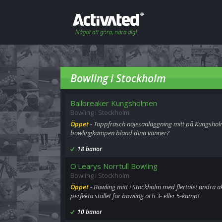
Bowling i Stockholm
Ballbreaker Kungsholmen
Bowling i Stockholm
Öppet
- Toppfräsch nöjesanläggning mitt på Kungshol
bowlingkampen bland dina vänner?
18 banor
O'Learys Norrtull Bowling
Bowling i Stockholm
Öppet
- Bowling mitt i Stockholm med flertalet andra akt
perfekta stället för bowling och 3- eller 5-kamp!
10 banor