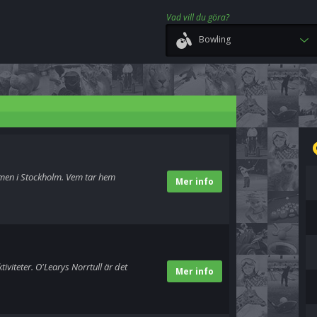
Vad vill du göra?
Bowling
men i Stockholm. Vem tar hem
Mer info
iviteter. O'Learys Norrtull är det
Mer info