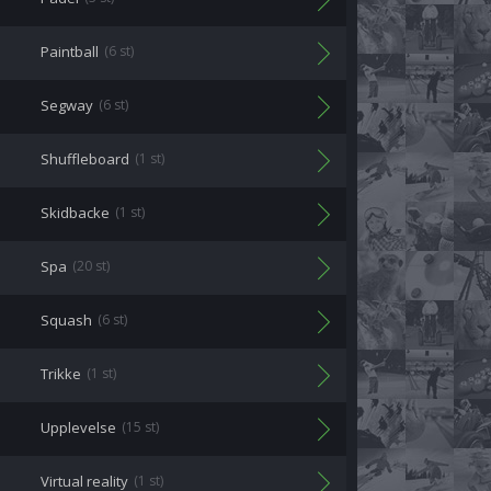
Paintball
(6 st)
Segway
(6 st)
Shuffleboard
(1 st)
Skidbacke
(1 st)
Spa
(20 st)
Squash
(6 st)
Trikke
(1 st)
Upplevelse
(15 st)
Virtual reality
(1 st)