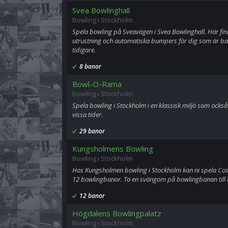
Svea Bowlinghall
Bowling i Stockholm
Spela bowling på Sveavägen i Svea Bowlinghall. Här f
utrustning och automatiska bumpers för dig som är barn
tidigare.
8 banor
Bowl-O-Rama
Bowling i Stockholm
Spela bowling i Stockholm i en klassisk miljö som ocks
vissa tider.
29 banor
Kungsholmens Bowling
Bowling i Stockholm
Hos Kungsholmen bowling i Stockholm kan ni spela Co
12 bowlingbanor. Ta en svängom på bowlingbanan till en
12 banor
Högdalens Bowlingpalatz
Bowling i Stockholm