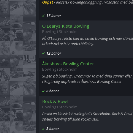
Öppet
- Klassisk bowlinganläggning i Vasastan med bå
17 banor
O'Learys Kista Bowling
Bowling i Stockholm
På O'Learys i Kista kan du spela bowling och mer därtill
arkadspel och tv-underhållning.
12 banor
Åkeshovs Bowling Center
Bowling i Stockholm
Sugen på bowling i Bromma? Ta med dina vänner eller
riktigt rolig upplevelse i Åkeshovs Bowling Center.
8 banor
Rock & Bowl
Bowling i Stockholm
Besök en klassisk bowlinghall i Stockholm. Rock & Bowl
spelas bowling till skön rockmusik.
8 banor