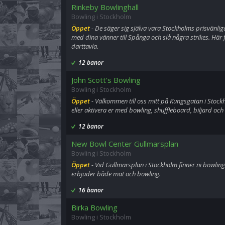
Rinkeby Bowlinghall
Bowling i Stockholm
Öppet
- De säger sig själva vara Stockholms prisvänliga
med dina vänner till Spånga och slå några strikes. Här 
darttavla.
12 banor
John Scott's Bowling
Bowling i Stockholm
Öppet
- Välkommen till oss mitt på Kungsgatan i Stock
eller aktivera er med bowling, shuffleboard, biljard och 
12 banor
New Bowl Center Gullmarsplan
Bowling i Stockholm
Öppet
- Vid Gullmarsplan i Stockholm finner ni bowlin
erbjuder både mat och bowling.
16 banor
Birka Bowling
Bowling i Stockholm