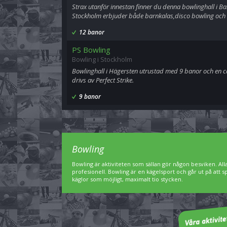
Strax utanför innestan finner du denna bowlinghall i B
Stockholm erbjuder både barnkalas,disco bowling och
12 banor
PS Bowling
Bowling i Stockholm
Bowlinghall i Hägersten utrustad med 9 banor och en c
drivs av Perfect Strike.
9 banor
Bowling
Bowling är aktiviteten som sällan gör någon besviken. A
profesionell. Bowling är en kägelsport och går ut på att 
käglor som möjligt, maximalt tio stycken.