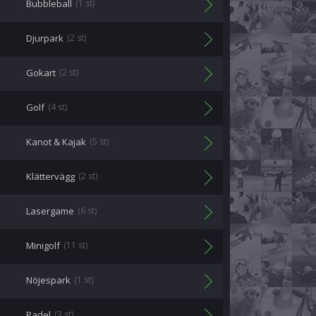
Bubbleball
(1 st)
Djurpark
(2 st)
Gokart
(2 st)
Golf
(4 st)
Kanot & Kajak
(5 st)
Klättervägg
(2 st)
Lasergame
(6 st)
Minigolf
(11 st)
Nöjespark
(1 st)
Padel
(3 st)