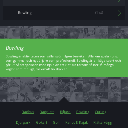
Bowling
(1 st)
Bowling
Bowling är aktiviteten som sällan gör någon besviken. Alla kan spela - ung
som gammal och nybörjare som profesionell. Bowling är en kägelsport och
går ut på att spelaren med hjälp av ett klot ska försöka få ner så många
käglor som möjligt, maximalt tio stycken.
Badhus
Badplats
Biljard
Bowling
Curling
Djurpark
Gokart
Golf
Kanot & Kajak
Klättervägg