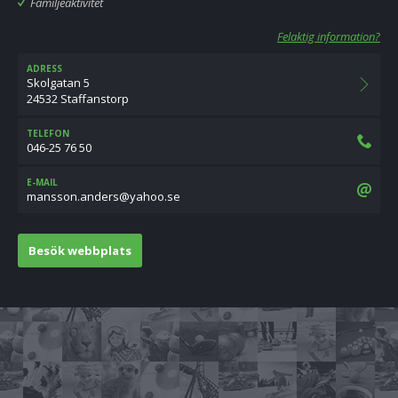
Familjeaktivitet
Felaktig information?
ADRESS
Skolgatan 5
24532 Staffanstorp
TELEFON
046-25 76 50
E-MAIL
es.oohay@sredna.nossnam
Besök webbplats