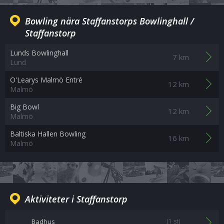
Bowling nära Staffanstorps Bowlinghall /
Staffanstorp
Lunds Bowlinghall
7 km
Lund
O'Learys Malmö Entré
12 km
Malmö
Big Bowl
12 km
Malmö
Baltiska Hallen Bowling
16 km
Malmö
Aktiviteter i Staffanstorp
Badhus
(1 st)