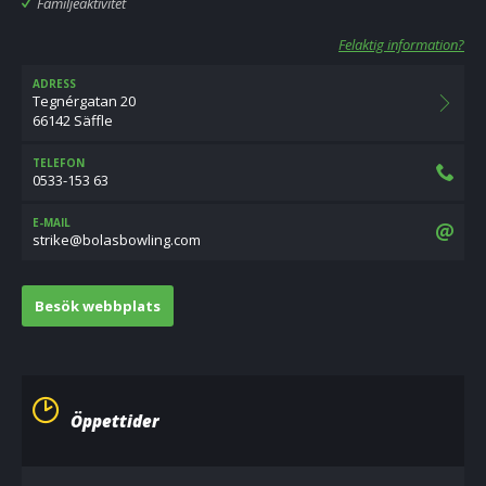
Familjeaktivitet
Felaktig information?
ADRESS
Tegnérgatan 20
66142 Säffle
TELEFON
0533-153 63
E-MAIL
moc.gnilwobsalob@ekirts
Besök webbplats
Öppettider