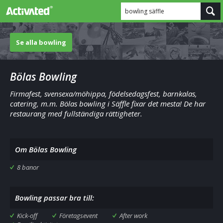
bowling säffle
Se alla bowling
Bölas Bowling
Firmafest, svensexa/möhippa, födelsedagsfest, barnkalas,
catering, m.m. Bölas bowling i Säffle fixar det mesta! De har
restaurang med fullständiga rättigheter.
Om Bölas Bowling
8 banor
Bowling passar bra till:
Kick-off
Företagsevent
After work