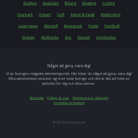
Badhus
Badplats
Biljard
Bowling
Curling
Djurpark
Gokart
Golf
Kanot & Kajak
Klättervägg
Lasergame
Minigolf
Nöjespark
Padel
Paintball
Segway
Skidbacke
Spa
Squash
Upplevelse
Något att göra, nära dig!
Vi är Sveriges roligaste aktivitetsportal. Här hittar du något att göra, nära dig!
Våra aktivitetstips sträcker sig över hela Sverige och det är lätt att hitta en
aktivitet för dig och dina vänner.
Startsida
Frågor & svar
Registrera er aktivitet
Kontakta Activated
© 2026 Activated.se