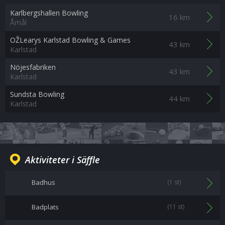
Karlbergshallen Bowling
16 km
Åmål
OŽLearys Karlstad Bowling & Games
43 km
Karlstad
Nöjesfabriken
43 km
Karlstad
Sundsta Bowling
44 km
Karlstad
Aktiviteter i Säffle
Badhus
(1 st)
Badplats
(11 st)