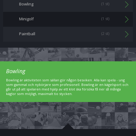
Bowling
(1 st)
Minigolf
(1 st)
Paintball
(2 st)
Bowling
Bowling är aktiviteten som sällan gör någon besviken. Alla kan spela - ung
som gammal och nybörjare som profesionell. Bowling är en kägelsport och
går ut på att spelaren med hjälp av ett klot ska försöka få ner så många
käglor som möjligt, maximalt tio stycken.