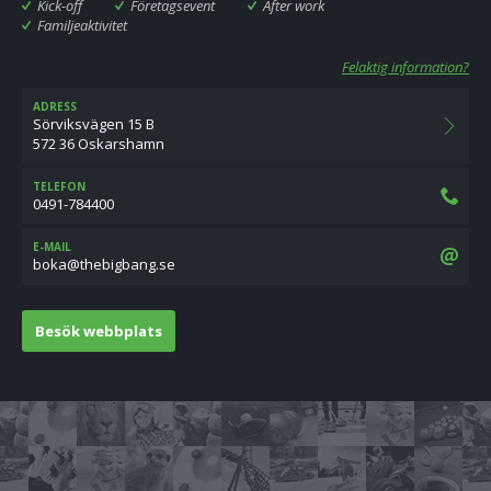
Kick-off
Företagsevent
After work
Familjeaktivitet
Felaktig information?
ADRESS
Sörviksvägen 15 B
572 36 Oskarshamn
TELEFON
0491-784400
E-MAIL
es.gnabgibeht@akob
Besök webbplats