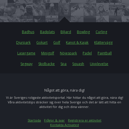
Badhus
Badplats
Biljard
Bowling
Curling
Djurpark
Gokart
Golf
Kanot & Kajak
Klättervägg
Lasergame
Minigolf
Nöjespark
Padel
Paintball
Segway
Skidbacke
Spa
Squash
Upplevelse
Något att göra, nära dig!
Vi är Sveriges roligaste aktivitetsportal. Här hittar du något att göra, nära dig!
Våra aktivitetstips sträcker sig över hela Sverige och det är lätt att hitta en
aktivitet för dig och dina vänner.
Startsida
Frågor & svar
Registrera er aktivitet
Kontakta Activated