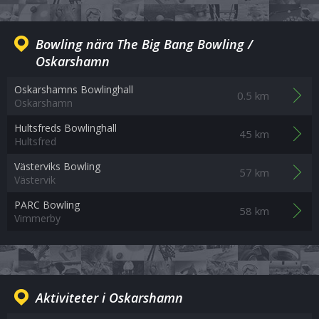
Bowling nära The Big Bang Bowling /
Oskarshamn
Oskarshamns Bowlinghall
0.5 km
Oskarshamn
Hultsfreds Bowlinghall
45 km
Hultsfred
Västerviks Bowling
57 km
Västervik
PARC Bowling
58 km
Vimmerby
Aktiviteter i Oskarshamn