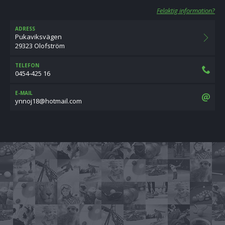
Felaktig information?
ADRESS
Pukaviksvägen
29323 Olofström
TELEFON
0454-425 16
E-MAIL
moc.liamtoh@81jonny