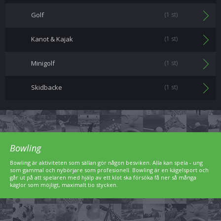
Golf
(1 st)
Kanot & Kajak
(1 st)
Minigolf
(1 st)
Skidbacke
(1 st)
Bowling
Bowling är aktiviteten som sällan gör någon besviken. Alla kan spela - ung
som gammal och nybörjare som profesionell. Bowling är en kägelsport och
går ut på att spelaren med hjälp av ett klot ska försöka få ner så många
käglor som möjligt, maximalt tio stycken.