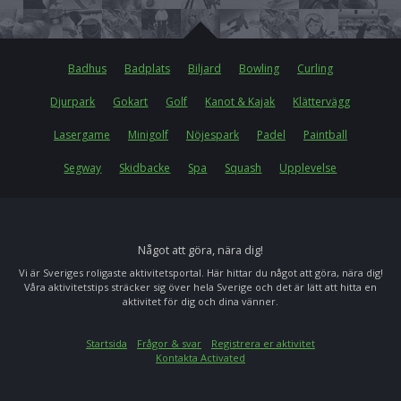
Badhus
Badplats
Biljard
Bowling
Curling
Djurpark
Gokart
Golf
Kanot & Kajak
Klättervägg
Lasergame
Minigolf
Nöjespark
Padel
Paintball
Segway
Skidbacke
Spa
Squash
Upplevelse
Något att göra, nära dig!
Vi är Sveriges roligaste aktivitetsportal. Här hittar du något att göra, nära dig!
Våra aktivitetstips sträcker sig över hela Sverige och det är lätt att hitta en
aktivitet för dig och dina vänner.
Startsida
Frågor & svar
Registrera er aktivitet
Kontakta Activated