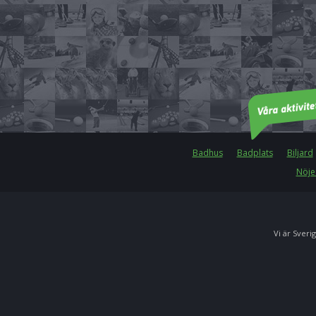
Badhus
Badplats
Biljard
Nöje
Vi är Sverig