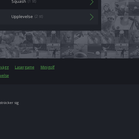
Squash
(1 st)
Upplevelse
(2 st)
rvägg
Lasergame
Minigolf
velse
 sträcker sig