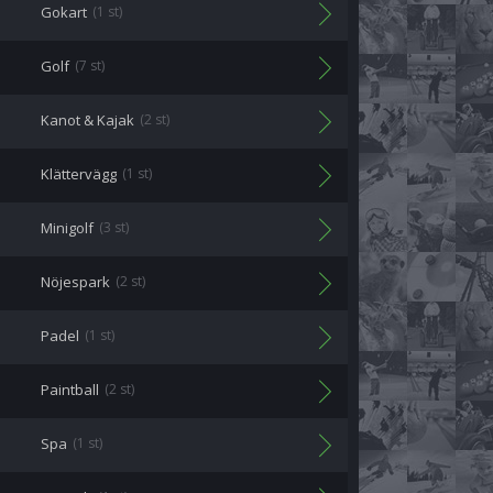
Gokart
(1 st)
Golf
(7 st)
Kanot & Kajak
(2 st)
Klättervägg
(1 st)
Minigolf
(3 st)
Nöjespark
(2 st)
Padel
(1 st)
Paintball
(2 st)
Spa
(1 st)