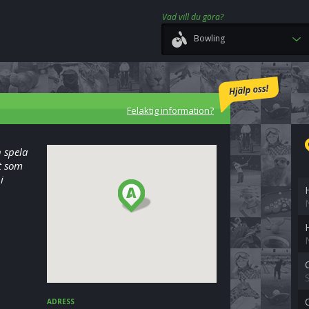
Vad vill du göra?
Bowling
Felaktig information?
n spela
t som
i
ADRESS