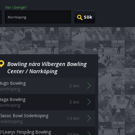
Var i Sverige?
Bowling nära Vilbergen Bowling
Center / Norrköping
Hugo Bowling
3 km
Norrköping
Haga Bowling
3 km
Norrköping
Classic Bowl Söderköping
14 km
Söderköping
O'Learys Finspång Bowling
27 km