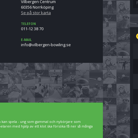
Vilbergen Centrum
60356 Norrköping
Se på stor karta
TELEFON
011-12 38 70
E-MAIL
es.gnilwob-negrebliv@ofni
lla kan spela - ung som gammal och nybörjare som
spelaren med hjälp av ett klot ska försöka få ner så många