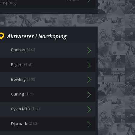
Finspång
Aktiviteter i Norrköping
Badhus
(4 st)
Biljard
(1 st)
Bowling
(3 st)
Curling
(1 st)
Cykla MTB
(1 st)
Djurpark
(2 st)