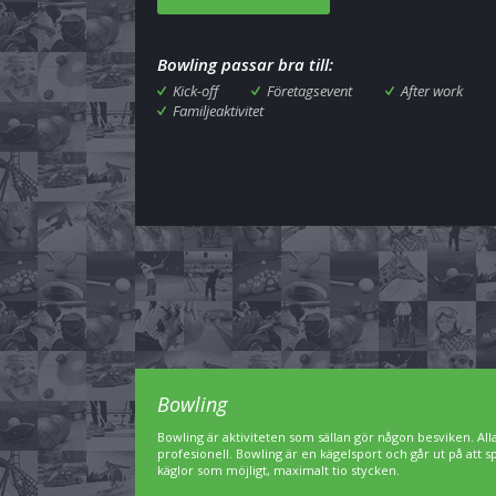
Bowling passar bra till:
Kick-off
Företagsevent
After work
Familjeaktivitet
Bowling
Bowling är aktiviteten som sällan gör någon besviken. A
profesionell. Bowling är en kägelsport och går ut på att 
käglor som möjligt, maximalt tio stycken.