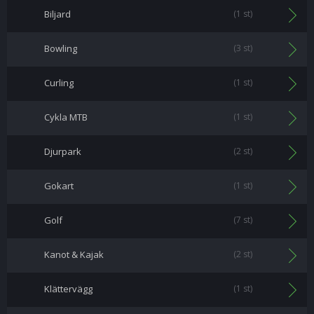
Biljard
(1 st)
Bowling
(3 st)
Curling
(1 st)
Cykla MTB
(1 st)
Djurpark
(2 st)
Gokart
(1 st)
Golf
(7 st)
Kanot & Kajak
(2 st)
Klättervägg
(1 st)