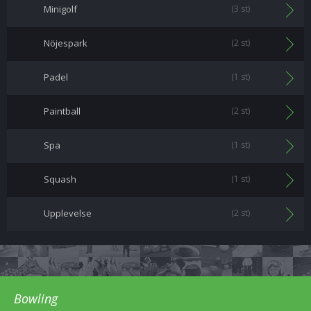
Minigolf
(3 st)
Nöjespark
(2 st)
Padel
(1 st)
Paintball
(2 st)
Spa
(1 st)
Squash
(1 st)
Upplevelse
(2 st)
Bowling