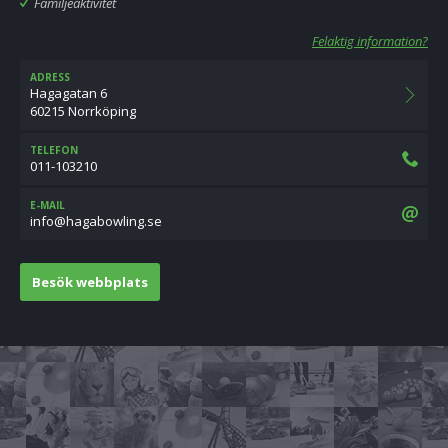
Familjeaktivitet
Felaktig information?
ADRESS
Hagagatan 6
60215 Norrköping
TELEFON
011-103210
E-MAIL
es.gnilwobagah@ofni
Besök webbplats