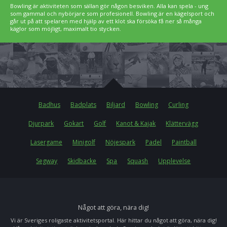
Bowling är aktiviteten som sällan gör någon besviken. Alla kan spela - ung
som gammal och nybörjare som profesionell. Bowling är en kägelsport och
går ut på att spelaren med hjälp av ett klot ska försöka få ner så många
käglor som möjligt, maximalt tio stycken.
Badhus
Badplats
Biljard
Bowling
Curling
Djurpark
Gokart
Golf
Kanot & Kajak
Klättervägg
Lasergame
Minigolf
Nöjespark
Padel
Paintball
Segway
Skidbacke
Spa
Squash
Upplevelse
Något att göra, nära dig!
Vi är Sveriges roligaste aktivitetsportal. Här hittar du något att göra, nära dig!