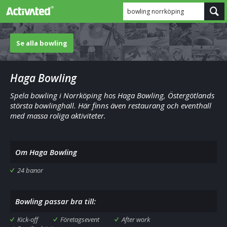
bowling norrköping
Se alla bowling
Haga Bowling
Spela bowling i Norrköping hos Haga Bowling, Östergötlands
största bowlinghall. Här finns även restaurang och eventhall
med massa roliga aktiviteter.
Om Haga Bowling
24 banor
Bowling passar bra till:
Kick-off
Företagsevent
After work