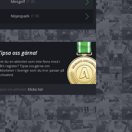
Minigolf
(1 st)
Nöjespark
(1 st)
Tipsa oss gärna!
et du en aktivitet som inte finns med i
årt register? Tipsa oss gärna om
ktiviteter i Sverige som du tror passar på
ctivated.
ipsa om aktivitet:
Klicka här