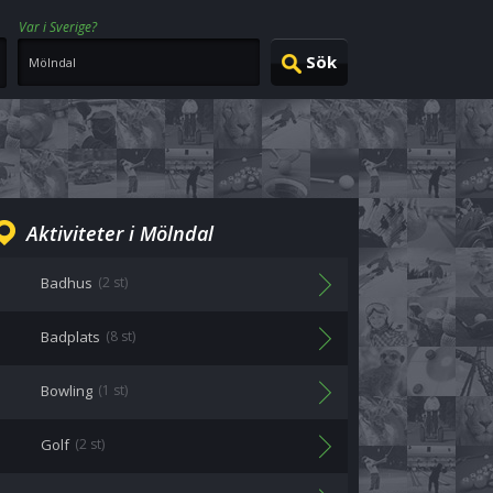
Var i Sverige?
Aktiviteter i Mölndal
Badhus
(2 st)
Badplats
(8 st)
Bowling
(1 st)
Golf
(2 st)