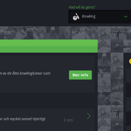
Vad vill du göra?
Bowling
on av de åtta bowlingbanor som
Mer info
r och mycket annat! Hjärtligt
3 km