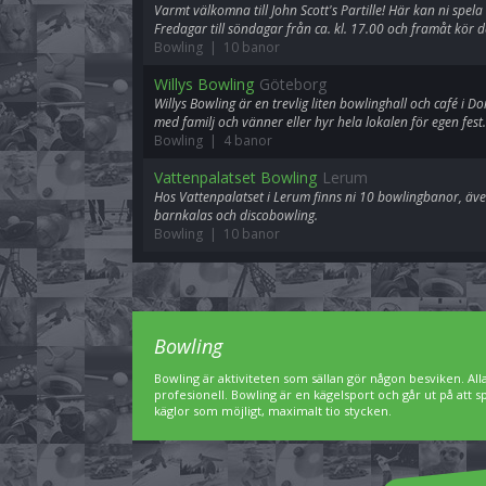
Varmt välkomna till John Scott's Partille! Här kan ni spela
Fredagar till söndagar från ca. kl. 17.00 och framåt kör 
Bowling | 10 banor
Willys Bowling
Göteborg
Willys Bowling är en trevlig liten bowlinghall och café i
med familj och vänner eller hyr hela lokalen för egen fest.
Bowling | 4 banor
Vattenpalatset Bowling
Lerum
Hos Vattenpalatset i Lerum finns ni 10 bowlingbanor, ä
barnkalas och discobowling.
Bowling | 10 banor
Bowling
Bowling är aktiviteten som sällan gör någon besviken. A
profesionell. Bowling är en kägelsport och går ut på att 
käglor som möjligt, maximalt tio stycken.