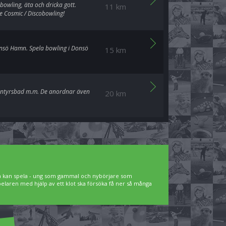
 bowling, äta och dricka gott.
11 km
de Cosmic / Discobowling!
 Donsö Hamn. Spela bowling i Donsö
15 km
ventyrsbad m.m. De anordnar även
20 km
lla kan spela - ung som gammal och nybörjare som
spelaren med hjälp av ett klot ska försöka få ner så många