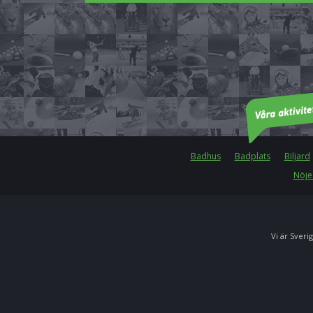
Badhus
Badplats
Biljard
Nöje
Vi är Sverig