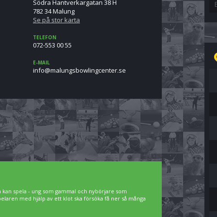
Södra Hantverkargatan 38 H
782 34 Malung
Se på stor karta
TELEFON
072-553 00 55
E-MAIL
es.retnecgnilwobsgnulam@ofni
lla kan spela - ung som gammal och nybörjare som
spelaren med hjälp av ett klot ska försöka få ner så många