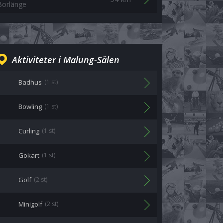
Borlänge
Aktiviteter i Malung-Sälen
Badhus
(1 st)
Bowling
(1 st)
Curling
(1 st)
Gokart
(1 st)
Golf
(2 st)
Minigolf
(2 st)