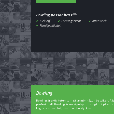
Bowling passar bra till:
Kick-off
Företagsevent
After work
Familjeaktivitet
Bowling
Bowling är aktiviteten som sällan gör någon besviken. A
profesionell. Bowling är en kägelsport och går ut på att 
käglor som möjligt, maximalt tio stycken.