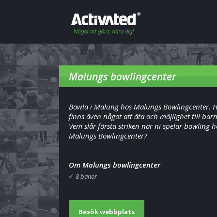
Malungs bowlingcenter
Bowla i Malung hos Malungs Bowlingcenter. 
finns även något att äta och möjlighet till barn
Vem slår första striken när ni spelar bowling h
Malungs Bowlingcenter?
Om Malungs bowlingcenter
8 banor
Besök webbplats