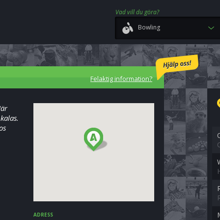
Vad vill du göra?
Bowling
Felaktig information?
Här
kalas.
os
ADRESS