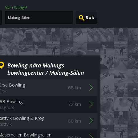
Var i Sverige?
Bowling nära Malungs
bowlingcenter / Malung-Sälen
Orsa Bowling
68 km
Orsa
WB Bowling
72 km
Hagfors
Rättvik Bowling & Krog
80 km
Rättvik
Maserhallen Bowlinghallen
94 km