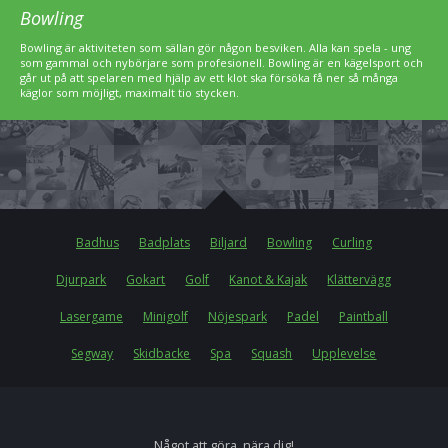
Bowling
Bowling är aktiviteten som sällan gör någon besviken. Alla kan spela - ung
som gammal och nybörjare som profesionell. Bowling är en kägelsport och
går ut på att spelaren med hjälp av ett klot ska försöka få ner så många
käglor som möjligt, maximalt tio stycken.
Badhus
Badplats
Biljard
Bowling
Curling
Djurpark
Gokart
Golf
Kanot & Kajak
Klättervägg
Lasergame
Minigolf
Nöjespark
Padel
Paintball
Segway
Skidbacke
Spa
Squash
Upplevelse
Något att göra, nära dig!