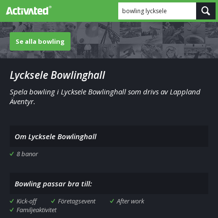
bowling lycksele
Se alla bowling
Lycksele Bowlinghall
Spela bowling i Lycksele Bowlinghall som drivs av Lappland
Äventyr.
Om Lycksele Bowlinghall
8 banor
Bowling passar bra till:
Kick-off
Företagsevent
After work
Familjeaktivitet