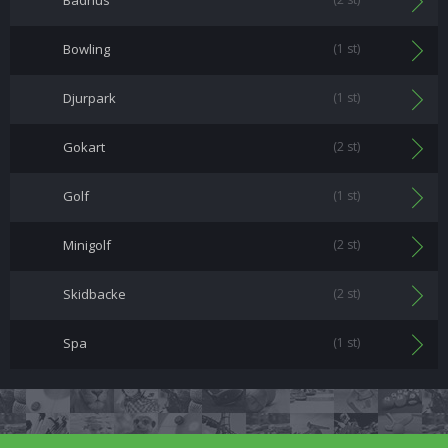
Badhus
Bowling
(1 st)
Djurpark
(1 st)
Gokart
(2 st)
Golf
(1 st)
Minigolf
(2 st)
Skidbacke
(2 st)
Spa
(1 st)