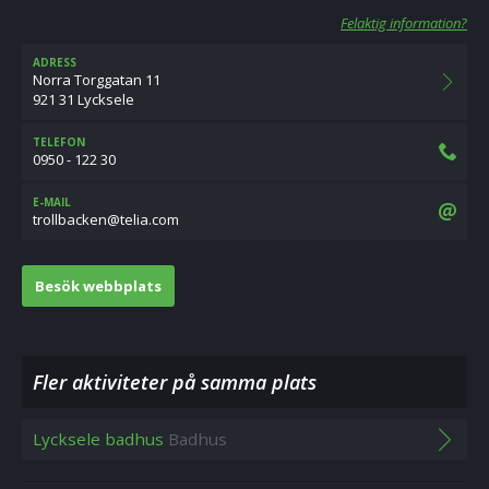
Felaktig information?
ADRESS
Norra Torggatan 11
921 31 Lycksele
TELEFON
0950 - 122 30
E-MAIL
moc.ailet@nekcabllort
Besök webbplats
Fler aktiviteter på samma plats
Lycksele badhus
Badhus