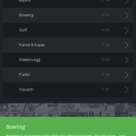
Biljard
Bowling
(1 st)
Golf
(4 st)
Kanot & Kajak
(1 st)
Klättervägg
(2 st)
Padel
(1 st)
Squash
(1 st)
Bowling
Bowling är aktiviteten som sällan gör någon besviken. Alla kan spela - ung