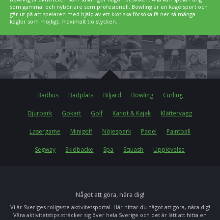
som gammal och nybörjare som profesionell. Bowling är en kägelsport och
går ut på att spelaren med hjälp av ett klot ska försöka få ner så många
käglor som möjligt, maximalt tio stycken.
Badhus
Badplats
Biljard
Bowling
Curling
Djurpark
Gokart
Golf
Kanot & Kajak
Klättervägg
Lasergame
Minigolf
Nöjespark
Padel
Paintball
Segway
Skidbacke
Spa
Squash
Upplevelse
Något att göra, nära dig!
Vi är Sveriges roligaste aktivitetsportal. Här hittar du något att göra, nära dig!
Våra aktivitetstips sträcker sig över hela Sverige och det är lätt att hitta en