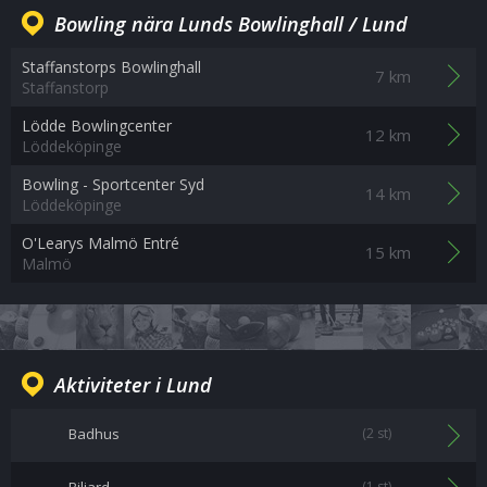
Bowling nära Lunds Bowlinghall / Lund
Staffanstorps Bowlinghall
7 km
Staffanstorp
Lödde Bowlingcenter
12 km
Löddeköpinge
Bowling - Sportcenter Syd
14 km
Löddeköpinge
O'Learys Malmö Entré
15 km
Malmö
Aktiviteter i Lund
Badhus
(2 st)
(1 st)