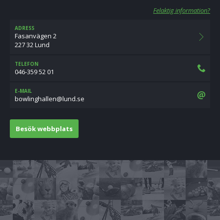
Felaktig information?
ADRESS
Fasanvägen 2
227 32 Lund
TELEFON
046-359 52 01
E-MAIL
es.dnul@nellahgnilwob
Besök webbplats