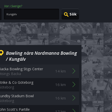
Var i Sverige?
Bowling nära Nordmanna Bowling
/ Kungälv
Backa Bowling Stigs Center
14 km
Hisings Backa
Strike & Co Göteborg
16 km
Göteborg
Lundby Stadium Bowl
16 km
Göteborg
ohn Scott's Partille
17 km