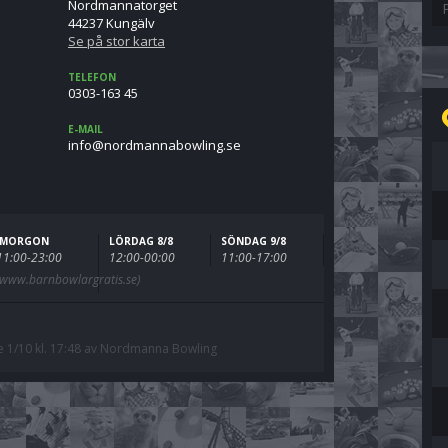
Nordmannatorget
P
44237 Kungälv
Se på stor karta
TELEFON
0303-163 45
E-MAIL
es.gnilwobannamdron@ofni
IMORGON
LÖRDAG 8/8
SÖNDAG 9/8
11:00-23:00
12:00-00:00
11:00-17:00
(www.barnbowlargratis.se)
 1/10 kl. 17:48 av Nordmanna Bowling