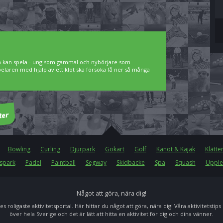
lla kan spela - ung som gammal och nybörjare som
spelaren med hjälp av ett klot ska försöka få ner så många
Bowling
Curling
Djurpark
Gokart
Golf
Kanot & Kajak
Klätte
spark
Padel
Paintball
Segway
Skidbacke
Spa
Squash
Upple
Något att göra, nära dig!
es roligaste aktivitetsportal. Här hittar du något att göra, nära dig! Våra aktivitetstips
över hela Sverige och det är lätt att hitta en aktivitet för dig och dina vänner.