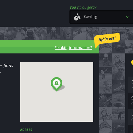
Vad vill du göra?
Bowling
Felaktig information?
r finns
.
J
ADRESS