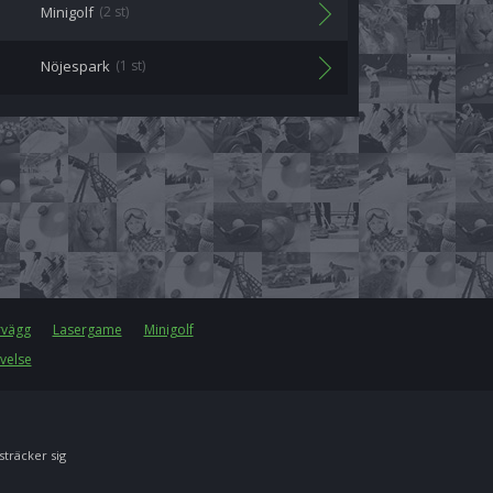
Minigolf
(2 st)
Nöjespark
(1 st)
rvägg
Lasergame
Minigolf
velse
 sträcker sig