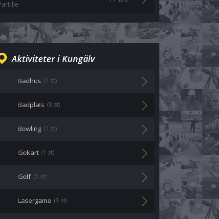
artille
Aktiviteter i Kungälv
Badhus
(1 st)
Badplats
(8 st)
Bowling
(1 st)
Gokart
(1 st)
Golf
(5 st)
Lasergame
(1 st)