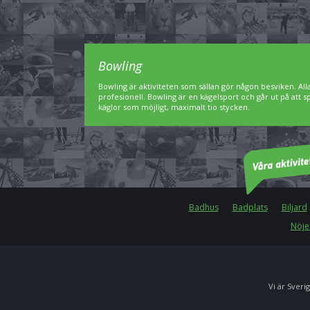
Bowling
Bowling är aktiviteten som sällan gör någon besviken. A
profesionell. Bowling är en kägelsport och går ut på att 
käglor som möjligt, maximalt tio stycken.
Badhus
Badplats
Biljard
Nöje
Vi är Sverig