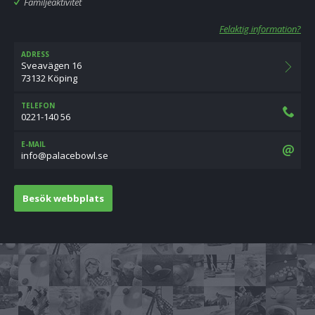
Familjeaktivitet
Felaktig information?
ADRESS
Sveavägen 16
73132 Köping
TELEFON
0221-140 56
E-MAIL
es.lwobecalap@ofni
Besök webbplats