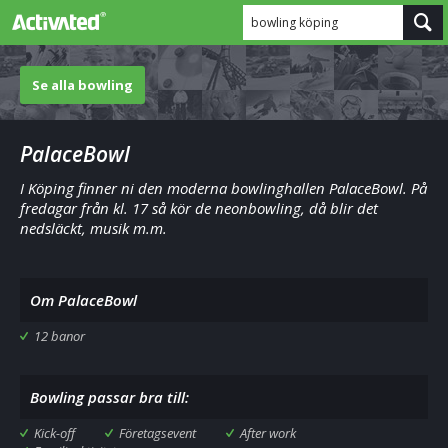
bowling köping
Se alla bowling
PalaceBowl
I Köping finner ni den moderna bowlinghallen PalaceBowl. På
fredagar från kl. 17 så kör de neonbowling, då blir det
nedsläckt, musik m.m.
Om PalaceBowl
12 banor
Bowling passar bra till:
Kick-off
Företagsevent
After work