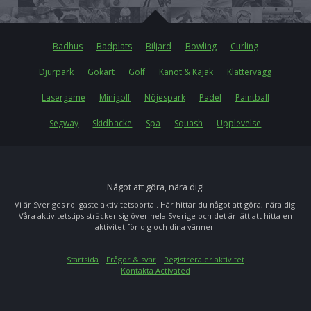
Badhus
Badplats
Biljard
Bowling
Curling
Djurpark
Gokart
Golf
Kanot & Kajak
Klättervägg
Lasergame
Minigolf
Nöjespark
Padel
Paintball
Segway
Skidbacke
Spa
Squash
Upplevelse
Något att göra, nära dig!
Vi är Sveriges roligaste aktivitetsportal. Här hittar du något att göra, nära dig!
Våra aktivitetstips sträcker sig över hela Sverige och det är lätt att hitta en
aktivitet för dig och dina vänner.
Startsida
Frågor & svar
Registrera er aktivitet
Kontakta Activated