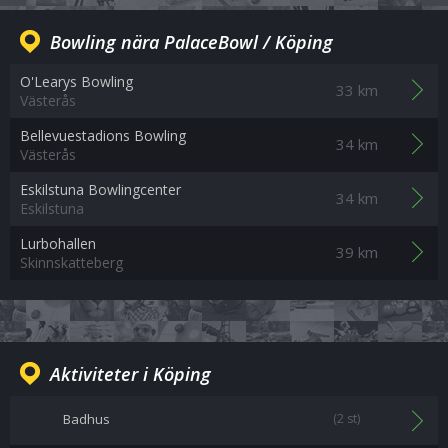
Bowling nära PalaceBowl / Köping
O'Learys Bowling
33 km
Västerås
Bellevuestadions Bowling
34 km
Västerås
Eskilstuna Bowlingcenter
34 km
Eskilstuna
Lurbohallen
39 km
Skinnskatteberg
Aktiviteter i Köping
Badhus
(2 st)