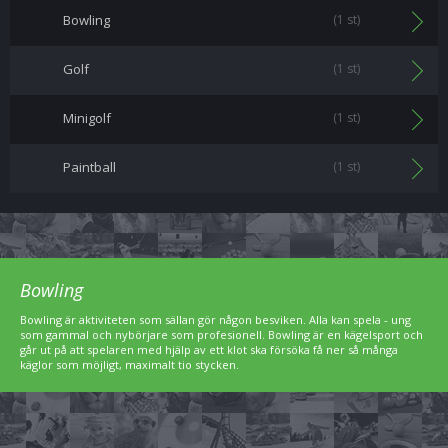
Bowling
(1 st)
Golf
(1 st)
Minigolf
(1 st)
Paintball
(1 st)
Bowling
Bowling är aktiviteten som sällan gör någon besviken. Alla kan spela - ung
som gammal och nybörjare som profesionell. Bowling är en kägelsport och
går ut på att spelaren med hjälp av ett klot ska försöka få ner så många
käglor som möjligt, maximalt tio stycken.