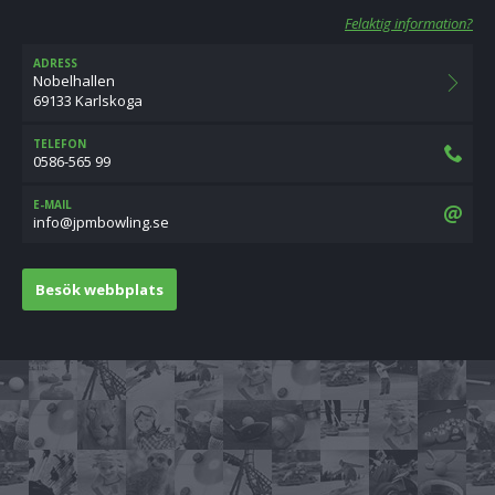
Felaktig information?
ADRESS
Nobelhallen
69133 Karlskoga
TELEFON
0586-565 99
E-MAIL
es.gnilwobmpj@ofni
Besök webbplats