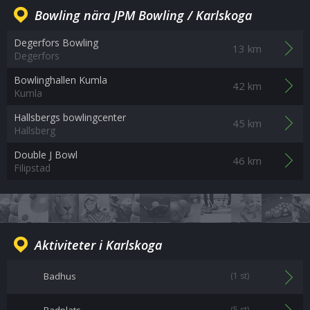
Bowling nära JPM Bowling / Karlskoga
Degerfors Bowling
13 km
Degerfors
Bowlinghallen Kumla
42 km
Kumla
Hallsbergs bowlingcenter
45 km
Hallsberg
Double J Bowl
46 km
Filipstad
Aktiviteter i Karlskoga
Badhus
(1 st)
(5 st)