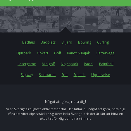
Badhus
Badplats
Biljard
Bowling
Curling
Djurpark
Gokart
Golf
Kanot & Kajak
Klättervägg
Lasergame
Minigolf
Nöjespark
Padel
Paintball
Segway
Skidbacke
Spa
Squash
Upplevelse
Något att göra, nära dig!
Vi är Sveriges roligaste aktivitetsportal. Här hittar du något att göra, nära dig!
Våra aktivitetstips sträcker sig över hela Sverige och det är lätt att hitta en
aktivitet för dig och dina vänner.