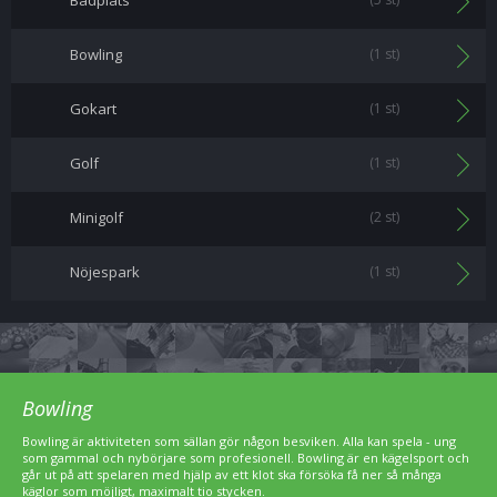
Badplats
Bowling
(1 st)
Gokart
(1 st)
Golf
(1 st)
Minigolf
(2 st)
Nöjespark
(1 st)
Bowling
Bowling är aktiviteten som sällan gör någon besviken. Alla kan spela - ung
som gammal och nybörjare som profesionell. Bowling är en kägelsport och
går ut på att spelaren med hjälp av ett klot ska försöka få ner så många
käglor som möjligt, maximalt tio stycken.