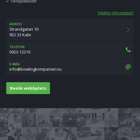
Familjeaktivitet
Felaktig information?
ADRESS
Strandgatan 10
952 33 Kalix
TELEFON
0923-12210
E-MAIL
un.teinapmokgnilwob@ofni
Besök webbplats