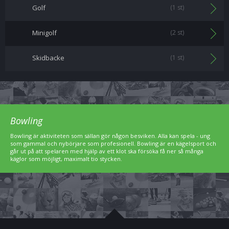
Golf
(1 st)
Minigolf
(2 st)
Skidbacke
(1 st)
Bowling
Bowling är aktiviteten som sällan gör någon besviken. Alla kan spela - ung
som gammal och nybörjare som profesionell. Bowling är en kägelsport och
går ut på att spelaren med hjälp av ett klot ska försöka få ner så många
käglor som möjligt, maximalt tio stycken.