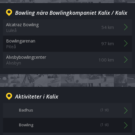
Bowling nära Bowlingkompaniet Kalix / Kalix
Alcatraz Bowling
54 km
Luleå
Bowlingarenan
97 km
Piteå
Älvsbybowlingcenter
100 km
Älvsbyn
Aktiviteter i Kalix
Badhus
(1 st)
Bowling
(1 st)