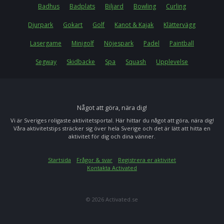
Badhus
Badplats
Biljard
Bowling
Curling
Djurpark
Gokart
Golf
Kanot & Kajak
Klättervägg
Lasergame
Minigolf
Nöjespark
Padel
Paintball
Segway
Skidbacke
Spa
Squash
Upplevelse
Något att göra, nära dig!
Vi är Sveriges roligaste aktivitetsportal. Här hittar du något att göra, nära dig!
Våra aktivitetstips sträcker sig över hela Sverige och det är lätt att hitta en
aktivitet för dig och dina vänner.
Startsida
Frågor & svar
Registrera er aktivitet
Kontakta Activated
© 2026 Activated.se