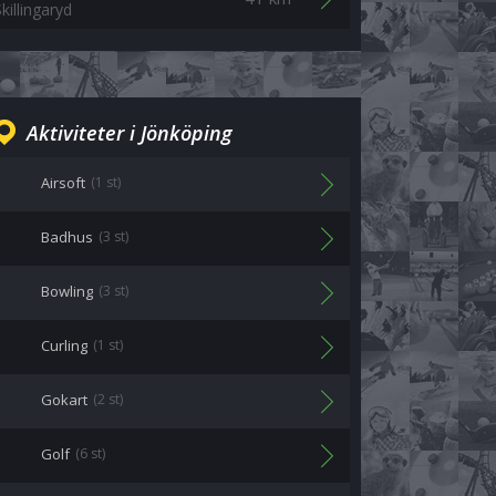
killingaryd
Aktiviteter i Jönköping
Airsoft
(1 st)
Badhus
(3 st)
Bowling
(3 st)
Curling
(1 st)
Gokart
(2 st)
Golf
(6 st)