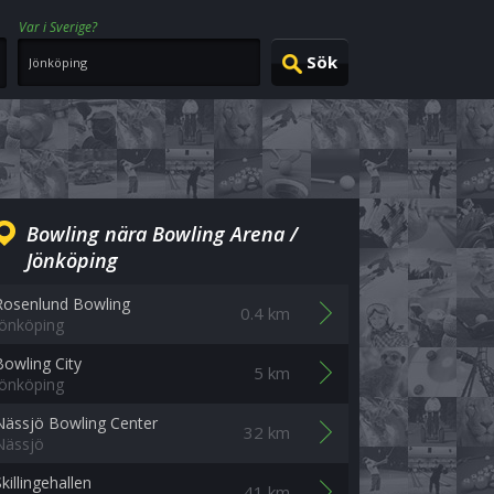
Var i Sverige?
Bowling nära Bowling Arena /
Jönköping
Rosenlund Bowling
0.4 km
Jönköping
Bowling City
5 km
Jönköping
Nässjö Bowling Center
32 km
Nässjö
killingehallen
41 km