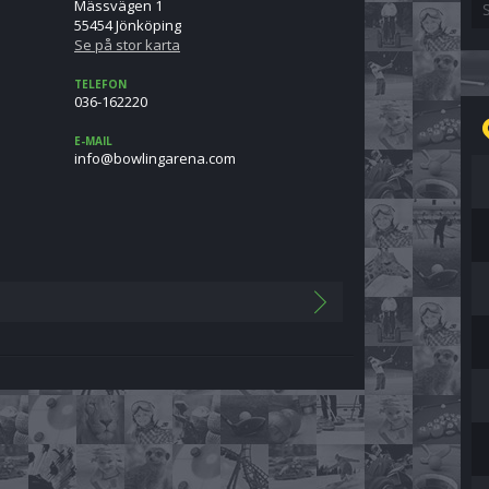
Mässvägen 1
S
55454 Jönköping
Se på stor karta
TELEFON
036-162220
E-MAIL
moc.aneragnilwob@ofni