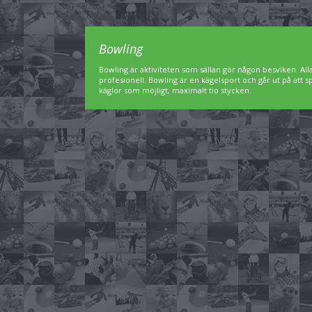
Bowling
Bowling är aktiviteten som sällan gör någon besviken. A
profesionell. Bowling är en kägelsport och går ut på att 
käglor som möjligt, maximalt tio stycken.