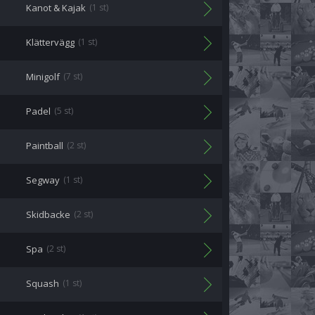
Kanot & Kajak
(1 st)
Klättervägg
(1 st)
Minigolf
(7 st)
Padel
(5 st)
Paintball
(2 st)
Segway
(1 st)
Skidbacke
(2 st)
Spa
(2 st)
Squash
(1 st)