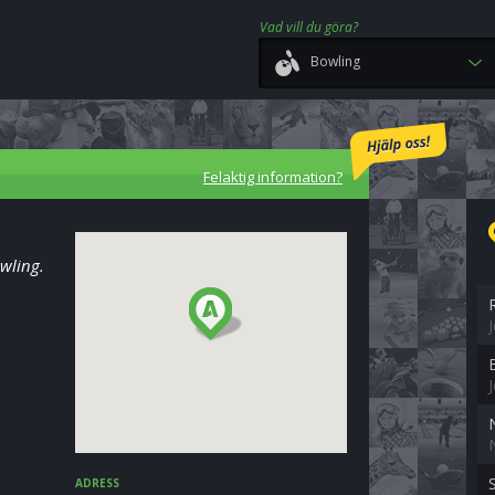
Vad vill du göra?
Bowling
Felaktig information?
owling.
S
ADRESS