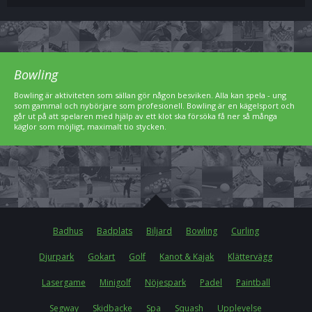
Bowling
Bowling är aktiviteten som sällan gör någon besviken. Alla kan spela - ung
som gammal och nybörjare som profesionell. Bowling är en kägelsport och
går ut på att spelaren med hjälp av ett klot ska försöka få ner så många
käglor som möjligt, maximalt tio stycken.
Badhus
Badplats
Biljard
Bowling
Curling
Djurpark
Gokart
Golf
Kanot & Kajak
Klättervägg
Lasergame
Minigolf
Nöjespark
Padel
Paintball
Segway
Skidbacke
Spa
Squash
Upplevelse