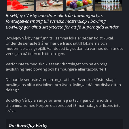
Bowl4Joy i Vårby anordnar allt från bowlingpartyn,
företagsevenemang till svenska mästerskap i bowling.
Bowl4Joy gör alltid sitt yttersta för att få supernöjda kunder.
Bowl4Joy Vårby har funnits i samma lokaler sedan tidigt 70-tal.
Under de senaste 3 åren har de fräschat till lokalerna och
moderniserat sig rejält. Var det ett tag sedan du var hos dom är det
verkligen på tiden och titta in igen.
Varför inte ta med skolklassen/idrottslaget och ha en rolig
avslutning med bowling och hamburgare eller tacobuffè?!
De har de senaste åren arrangerat flera Svenska Mästerskap i
bowlingens olika discipliner och även tävlingar där nordiska eliten
deltagit.
Bowl4Joy Vårby arrangerar även egna tävlingar och anordnar
tillsammans med Korpen ett seriespel i 3-mannalag där licens inte
krävs.
Om Bowl4Joy Vårby