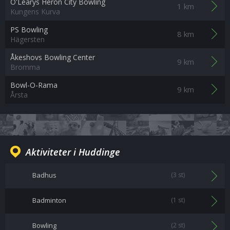
O'Learys Heron City Bowling
1 km
Kungens Kurva
PS Bowling
8 km
Hägersten
Åkeshovs Bowling Center
9 km
Bromma
Bowl-O-Rama
9 km
Årsta
Aktiviteter i Huddinge
Badhus
(3 st)
Badminton
(1 st)
Bowling
(2 st)