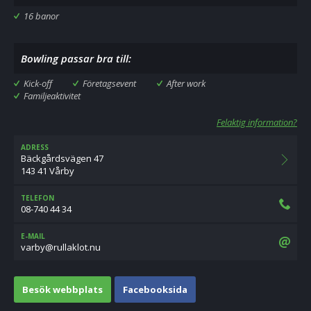
16 banor
Bowling passar bra till:
Kick-off
Företagsevent
After work
Familjeaktivitet
Felaktig information?
ADRESS
Bäckgårdsvägen 47
143 41 Vårby
TELEFON
08-740 44 34
E-MAIL
un.tolkallur@ybrav
Besök webbplats
Facebooksida