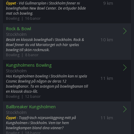
9 km
Öppet
- Vid Gullmarsplan i Stockholm finner ni
bowlinghallen New Bowl Center. De erbjuder både
mat och bowling.
Bowling | 16 banor
Rock & Bowl
Stockholm
10 km
Besök en klassisk bowlinghall i Stockholm. Rock &
Bowl finner du vid Mariatorget och här spelas
bowling till skön rockmusik.
Bowling | 8 banor
Kungsholmens Bowling
Stockholm
Hos Kungsholmen bowling i Stockholm kan ni spela
11 km
Cosmic Bowling på någon av deras 12
bowlingbanor. Ta en svängom på bowlingbanan till
en klassisk disco-låt.
Bowling | 12 banor
Ballbreaker Kungsholmen
Stockholm
11 km
Öppet
- Toppfräsch nöjesanläggning mitt på
Kungsholmen i Stockholm. Vem tar hem
bowlingkampen bland dina vänner?
Bowling | 18 banor