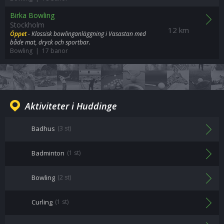
Birka Bowling
Stockholm
12 km
Öppet
- Klassisk bowlinganläggning i Vasastan med
både mat, dryck och sportbar.
Bowling | 17 banor
Aktiviteter i Huddinge
Badhus
(3 st)
Badminton
(1 st)
Bowling
(2 st)
Curling
(1 st)