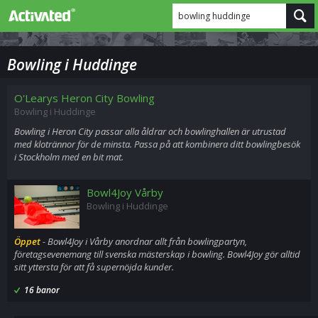
bowling huddinge
Bowling i Huddinge
O'Learys Heron City Bowling
Bowling i Huddinge
Bowling i Heron City passar alla åldrar och bowlinghallen är utrustad
med klotrännor för de minsta. Passa på att kombinera ditt bowlingbesök
i Stockholm med en bit mat.
Bowl4Joy Vårby
Bowling i Huddinge
Öppet
- Bowl4Joy i Vårby anordnar allt från bowlingpartyn,
företagsevenemang till svenska mästerskap i bowling. Bowl4Joy gör alltid
sitt yttersta för att få supernöjda kunder.
16 banor