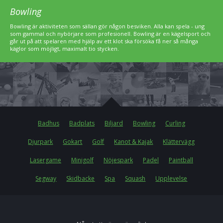
Bowling
Bowling är aktiviteten som sällan gör någon besviken. Alla kan spela - ung
som gammal och nybörjare som profesionell. Bowling är en kägelsport och
går ut på att spelaren med hjälp av ett klot ska försöka få ner så många
käglor som möjligt, maximalt tio stycken.
Badhus
Badplats
Biljard
Bowling
Curling
Djurpark
Gokart
Golf
Kanot & Kajak
Klättervägg
Lasergame
Minigolf
Nöjespark
Padel
Paintball
Segway
Skidbacke
Spa
Squash
Upplevelse