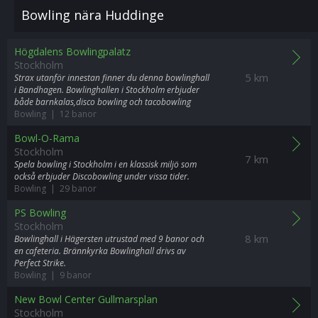
Bowling nära Huddinge
Högdalens Bowlingpalatz
Stockholm
5 km
Strax utanför innestan finner du denna bowlinghall
i Bandhagen. Bowlinghallen i Stockholm erbjuder
både barnkalas,disco bowling och tacobowling
Bowling | 12 banor
Bowl-O-Rama
Stockholm
7 km
Spela bowling i Stockholm i en klassisk miljö som
också erbjuder Discobowling under vissa tider.
Bowling | 29 banor
PS Bowling
Stockholm
8 km
Bowlinghall i Hägersten utrustad med 9 banor och
en cafeteria. Brännkyrka Bowlinghall drivs av
Perfect Strike.
Bowling | 9 banor
New Bowl Center Gullmarsplan
Stockholm