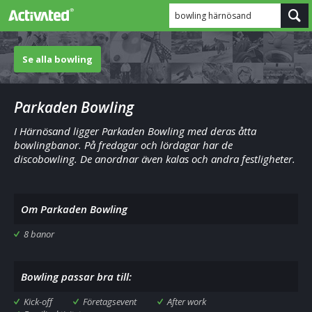
bowling härnösand
Se alla bowling
Parkaden Bowling
I Härnösand ligger Parkaden Bowling med deras åtta
bowlingbanor. På fredagar och lördagar har de
discobowling. De anordnar även kalas och andra festligheter.
Om Parkaden Bowling
8 banor
Bowling passar bra till:
Kick-off
Företagsevent
After work