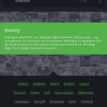
Skidbacke
(1 st)
Bowling
Bowling är aktiviteten som sällan gör någon besviken. Alla kan spela - ung
som gammal och nybörjare som profesionell. Bowling är en kägelsport och
går ut på att spelaren med hjälp av ett klot ska försöka få ner så många
käglor som möjligt, maximalt tio stycken.
Badhus
Badplats
Biljard
Bowling
Curling
Djurpark
Gokart
Golf
Kanot & Kajak
Klättervägg
Lasergame
Minigolf
Nöjespark
Padel
Paintball