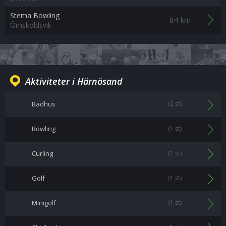
Stema Bowling
84 km
Örnsköldsvik
Aktiviteter i Härnösand
Badhus
(2 st)
Bowling
(1 st)
Curling
(1 st)
Golf
(1 st)
Minigolf
(1 st)