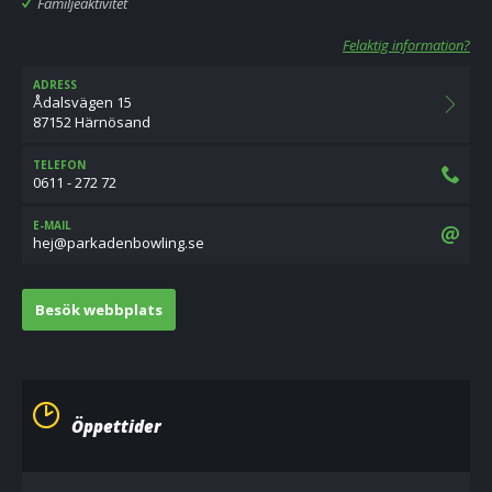
Familjeaktivitet
Felaktig information?
ADRESS
Ådalsvägen 15
87152 Härnösand
TELEFON
0611 - 272 72
E-MAIL
es.gnilwobnedakrap@jeh
Besök webbplats
Öppettider