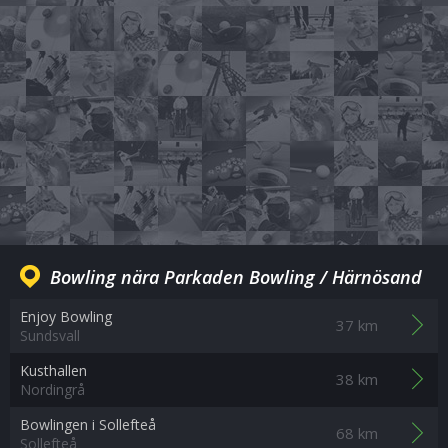
Bowling nära Parkaden Bowling / Härnösand
Enjoy Bowling
37 km
Sundsvall
Kusthallen
38 km
Nordingrå
Bowlingen i Sollefteå
68 km
Sollefteå