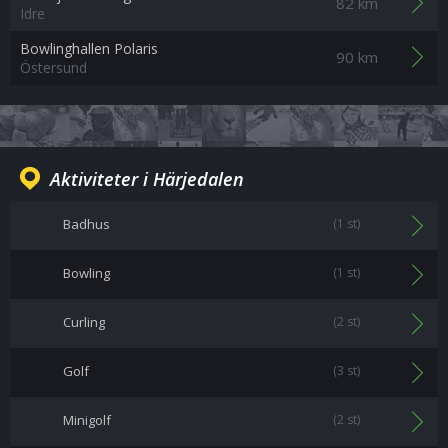
82 km
Idre
Bowlinghallen Polaris
90 km
Östersund
Aktiviteter i Härjedalen
Badhus
(1 st)
Bowling
(1 st)
Curling
(2 st)
Golf
(3 st)
Minigolf
(2 st)