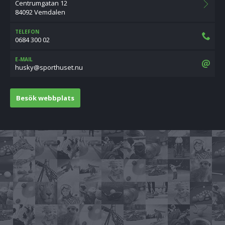
Centrumgatan 12
84092 Vemdalen
TELEFON
0684 300 02
E-MAIL
un.tesuhtrops@yksuh
Besök webbplats