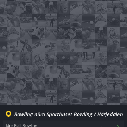
Bowling nära Sporthuset Bowling / Härjedalen
Idre Fjäll Bowling