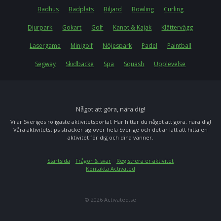
Badhus
Badplats
Biljard
Bowling
Curling
Djurpark
Gokart
Golf
Kanot & Kajak
Klättervägg
Lasergame
Minigolf
Nöjespark
Padel
Paintball
Segway
Skidbacke
Spa
Squash
Upplevelse
Något att göra, nära dig!
Vi är Sveriges roligaste aktivitetsportal. Här hittar du något att göra, nära dig!
Våra aktivitetstips sträcker sig över hela Sverige och det är lätt att hitta en
aktivitet för dig och dina vänner.
Startsida
Frågor & svar
Registrera er aktivitet
Kontakta Activated
© 2026 Activated.se