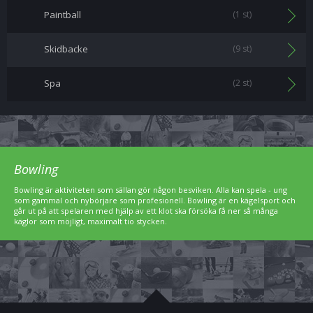
Paintball
(1 st)
Skidbacke
(9 st)
Spa
(2 st)
Bowling
Bowling är aktiviteten som sällan gör någon besviken. Alla kan spela - ung
som gammal och nybörjare som profesionell. Bowling är en kägelsport och
går ut på att spelaren med hjälp av ett klot ska försöka få ner så många
käglor som möjligt, maximalt tio stycken.