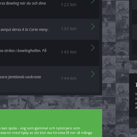
Orsa Bowling när du och dina
122 km
130 km
 avnjut deras A la Carte meny.
a strikes i bowlinghallen. På
143 km
g vara Jämtlands vackraste
144 km
V
v
a
A
T
lla kan spela - ung som gammal och nybörjare som
spelaren med hjälp av ett klot ska försöka få ner så många