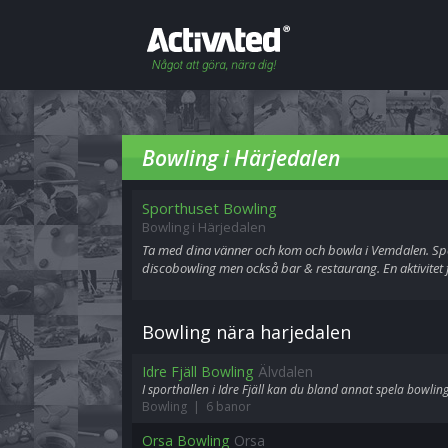
Bowling i Härjedalen
Sporthuset Bowling
Bowling i Härjedalen
Ta med dina vänner och kom och bowla i Vemdalen. Sp
discobowling men också bar & restaurang. En aktivitet f
Bowling nära harjedalen
Idre Fjäll Bowling
Älvdalen
I sporthallen i Idre Fjäll kan du bland annat spela bowling
Bowling | 6 banor
Orsa Bowling
Orsa