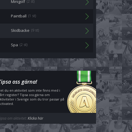
Minigolf
(2 st)
Paintball
(1 st)
Skidbacke
(9 st)
Spa
(2 st)
Tipsa oss gärna!
et du en aktivitet som inte finns med i
årt register? Tipsa oss gärna om
ktiviteter i Sverige som du tror passar på
ctivated.
ipsa om aktivitet:
Klicka här