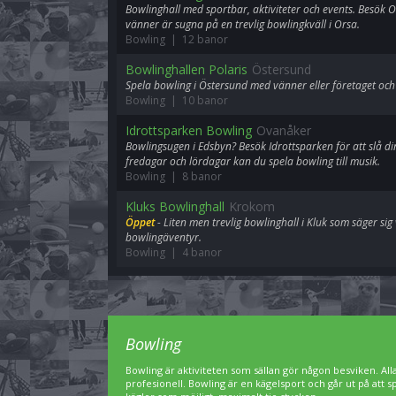
Bowlinghall med sportbar, aktiviteter och events. Besök 
vänner är sugna på en trevlig bowlingkväll i Orsa.
Bowling | 12 banor
Bowlinghallen Polaris
Östersund
Spela bowling i Östersund med vänner eller företaget och
Bowling | 10 banor
Idrottsparken Bowling
Ovanåker
Bowlingsugen i Edsbyn? Besök Idrottsparken för att slå din
fredagar och lördagar kan du spela bowling till musik.
Bowling | 8 banor
Kluks Bowlinghall
Krokom
Öppet
- Liten men trevlig bowlinghall i Kluk som säger si
bowlingäventyr.
Bowling | 4 banor
Bowling
Bowling är aktiviteten som sällan gör någon besviken. A
profesionell. Bowling är en kägelsport och går ut på att 