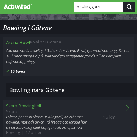
bowling götene
Bowling i Götene
Arena Bowl
Bowling i Götene
Alla kan spela bowling i Götene hos Arena Bowl, gammal som ung. De har
10 banor att spela på, fullständiga rättigheter gör de till en komplett
nöjesanläggning.
10 banor
Bowling nära Götene
Skara Bowlinghall
Skara
16 km
I Skara finner ni Skara Bowlinghall, de erbjuder
bowling, mat och dryck. På fredag och lördag har
de discobowling med häftig musik och ljusshow.
Bowling | 12 banor