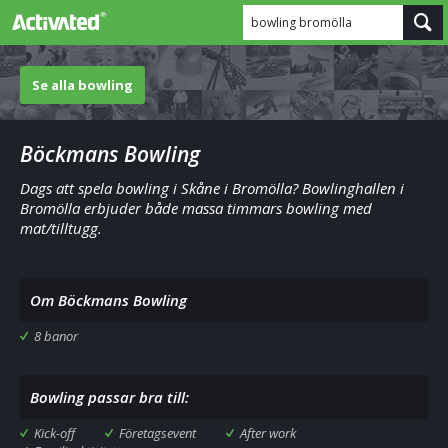
bowling bromölla
Se alla bowling
Böckmans Bowling
Dags att spela bowling i Skåne i Bromölla? Bowlinghallen i
Bromölla erbjuder både massa timmars bowling med
mat/tilltugg.
Om Böckmans Bowling
8 banor
Bowling passar bra till:
Kick-off
Företagsevent
After work