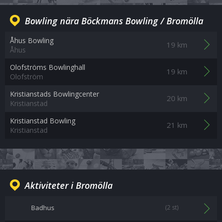
Bowling nära Böckmans Bowling / Bromölla
Åhus Bowling
19 km
Åhus
Olofströms Bowlinghall
19 km
Olofström
Kristianstads Bowlingcenter
20 km
Kristianstad
Kristianstad Bowling
21 km
Kristianstad
Aktiviteter i Bromölla
Badhus
(2 st)