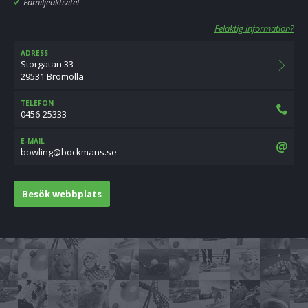
Familjeaktivitet
Felaktig information?
ADRESS
Storgatan 33
29531 Bromölla
TELEFON
0456-25333
E-MAIL
es.snamkcob@gnilwob
Besök webbplats