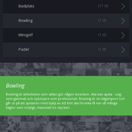
Badplats
(11 st)
Bowling
(1 st)
Minigolf
(1 st)
Padel
(1 st)
Bowling
Bowling är aktiviteten som sällan gör någon besviken. Alla kan spela - ung
som gammal och nybörjare som profesionell. Bowling är en kägelsport och
går ut på att spelaren med hjälp av ett klot ska försöka få ner så många
käglor som möjligt, maximalt tio stycken.