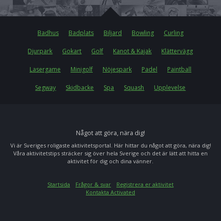
Badhus
Badplats
Biljard
Bowling
Curling
Djurpark
Gokart
Golf
Kanot & Kajak
Klättervägg
Lasergame
Minigolf
Nöjespark
Padel
Paintball
Segway
Skidbacke
Spa
Squash
Upplevelse
Något att göra, nära dig!
Vi är Sveriges roligaste aktivitetsportal. Här hittar du något att göra, nära dig!
Våra aktivitetstips sträcker sig över hela Sverige och det är lätt att hitta en
aktivitet för dig och dina vänner.
Startsida
Frågor & svar
Registrera er aktivitet
Kontakta Activated