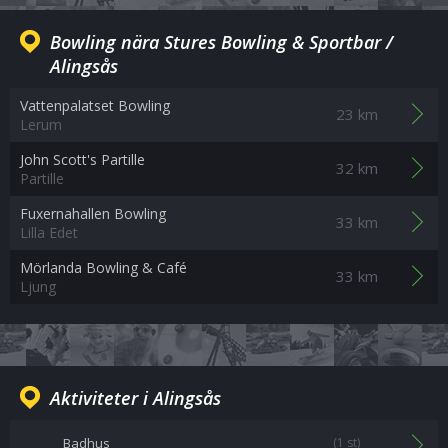
Bowling nära Stures Bowling & Sportbar /
Alingsås
Vattenpalatset Bowling
23 km
Lerum
John Scott's Partille
32 km
Partille
Fuxernahallen Bowling
33 km
Lilla Edet
Mörlanda Bowling & Café
33 km
Ljung
Aktiviteter i Alingsås
Badhus
(1 st)