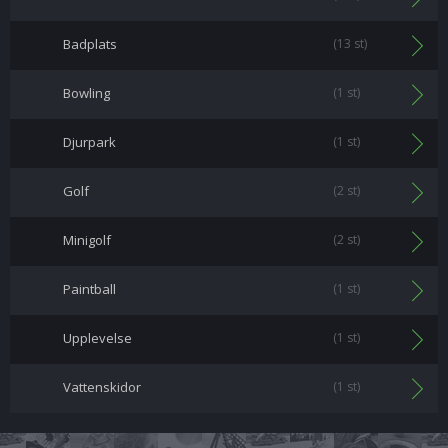
Badplats
(13 st)
Bowling
(1 st)
Djurpark
(1 st)
Golf
(2 st)
Minigolf
(2 st)
Paintball
(1 st)
Upplevelse
(1 st)
Vattenskidor
(1 st)